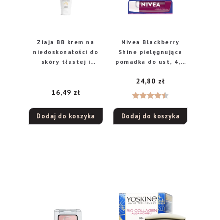
Ziaja BB krem na
Nivea Blackberry
niedoskonałości do
Shine pielęgnująca
skóry tłustej i
pomadka do ust, 4,8
mieszanej, 50 ml
g
24,80
zł
16,49
zł
Oceniono
Dodaj do koszyka
Dodaj do koszyka
4.50
na 5