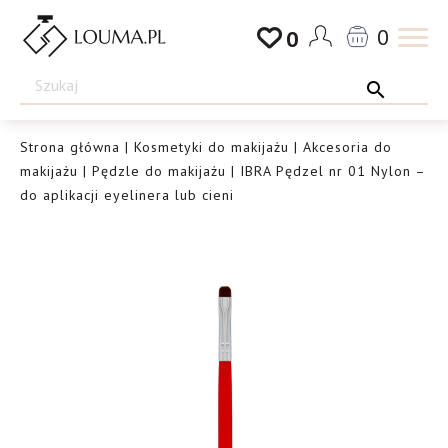
Przejdź
0
0
do
Drogeria
treści
Louma.pl
Strona główna
|
Kosmetyki do makijażu
|
Akcesoria do
makijażu
|
Pędzle do makijażu
| IBRA Pędzel nr 01 Nylon –
do aplikacji eyelinera lub cieni