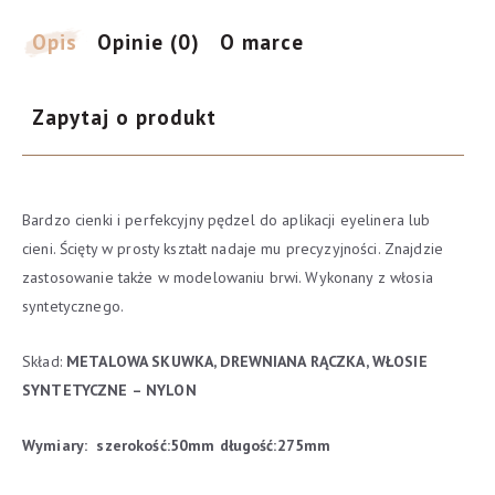
aplikacji
eyelinera
Opis
Opinie (0)
O marce
lub
cieni
Zapytaj o produkt
Bardzo cienki i perfekcyjny pędzel do aplikacji eyelinera lub
cieni. Ścięty w prosty kształt nadaje mu precyzyjności. Znajdzie
zastosowanie także w modelowaniu brwi. Wykonany z włosia
syntetycznego.
Skład:
METALOWA SKUWKA, DREWNIANA RĄCZKA, WŁOSIE
SYNTETYCZNE – NYLON
Wymiary:
szerokość:50mm
długość:275mm