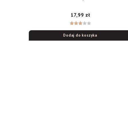
17,99
zł
Ocenio
Dodaj do koszyka
no
3.00
na 5