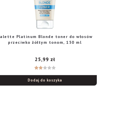
alette Platinum Blonde toner do włosów
przeciwko żółtym tonom, 150 ml
25,99
zł
Ocen
Dodaj do koszyka
iono
2.00
na 5