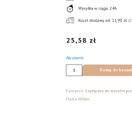
Wysyłka w ciągu: 24h
Koszt dostawy od: 11,90 zł
(
25,58
zł
Na stanie
ilość
Dodaj do koszy
HISKIN
Herbal
Meadow
Kategorie:
Szampony do włosów prze
Szampon
Marka:
HiSkin
Mięta
-
do
włosów