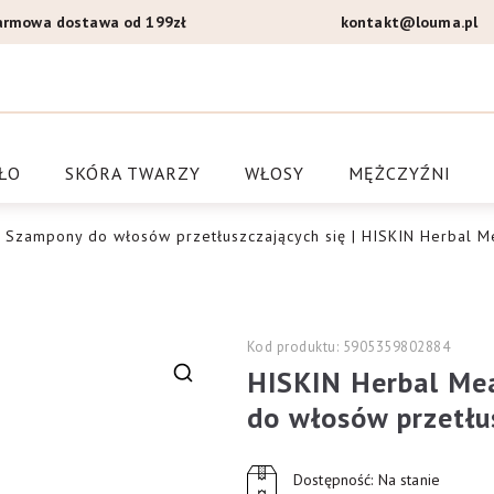
armowa dostawa od 199zł
kontakt@louma.pl
a Louma.pl
ŁO
SKÓRA TWARZY
WŁOSY
MĘŻCZYŹNI
|
Szampony do włosów przetłuszczających się
| HISKIN Herbal 
Kod produktu: 5905359802884
HISKIN Herbal Me
🔍
do włosów przetłu
Dostępność: Na stanie