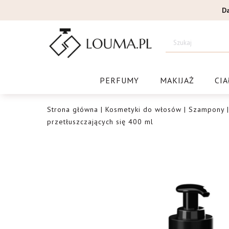
Przejdź
D
do
treści
Drogeri
PERFUMY
MAKIJAŻ
CIA
Strona główna
|
Kosmetyki do włosów
|
Szampony
przetłuszczających się 400 ml