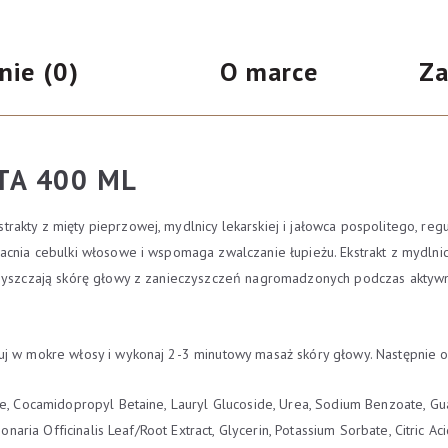
przetłuszczających
się
nie (0)
O marce
Za
400
ml
ĘTA 400 ML
rakty z mięty pieprzowej, mydlnicy lekarskiej i jałowca pospolitego, re
cnia cebulki włosowe i wspomaga zwalczanie łupieżu. Ekstrakt z mydlnicy 
czyszczają skórę głowy z zanieczyszczeń nagromadzonych podczas aktywn
uj w mokre włosy i wykonaj 2-3 minutowy masaż skóry głowy. Następnie ob
ide, Cocamidopropyl Betaine, Lauryl Glucoside, Urea, Sodium Benzoate, G
naria Officinalis Leaf/Root Extract, Glycerin, Potassium Sorbate, Citric Acid