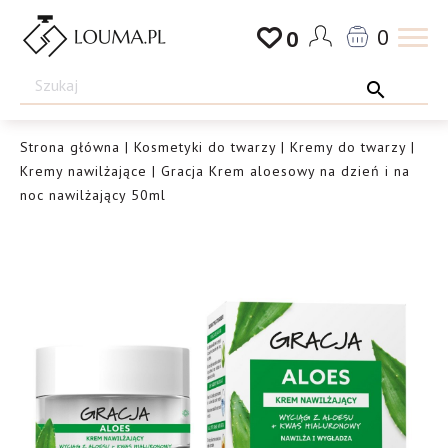
Przejdź
0
0
do
Drogeria
treści
Louma.pl
Strona główna
|
Kosmetyki do twarzy
|
Kremy do twarzy
|
Kremy nawilżające
| Gracja Krem aloesowy na dzień i na
noc nawilżający 50ml