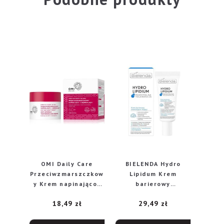
OMI Daily Care
BIELENDA Hydro
Przeciwzmarszczkow
Lipidum Krem
y Krem napinająco-
barierowy
ujędrniający 60+ na
nawilżająco kojący –
18,49
zł
29,49
zł
dzień i na noc 50ml
skóra
sucha,uwrażliwiona
50ml