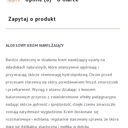
50ml
Zapytaj o produkt
ALOESOWY KREM NAWILŻAJĄCY
Bardzo skuteczny w działaniu krem nawilżający oparty na
składnikach naturalnych, które intensywnie ujędrniają i
przywracają skórze równowagę hydrolipidową. Chroni przed
procesami starzenia się skóry, powstawaniem bruzd, zmarszczek
i przebarwień. Wyciąg z aloesu działając z kwasem
hialuronowym przynosi z zwielokrotnione efekty pielęgnacyjne
nadając skórze jędrność i sprężystość, dzięki czemu zmarszczki
zostają natychmiast wygładzone. Krem doskonale się
rozsmarowuje i wchłania, regularnie stasowany sprawia, że skóra
staje się delikatna, elastyczna i miękka w dotyku.