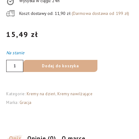
Wysyłka w ciągu: 24h
Koszt dostawy od: 11,90 zł
(Darmowa dostawa od 199 zł)
15,49
zł
Na stanie
ilość
Dodaj do koszyka
Gracja
Krem
aloesowy
Kategorie:
Kremy na dzień
,
Kremy nawilżające
na
Marka:
Gracja
dzień
i
na
noc
nawilżający
Opis
Opinie (0)
O marce