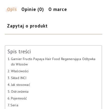
do
włosów,
Opis
Opinie (0)
O marce
350
ml
Zapytaj o produkt
Spis treści
Garnier Fructis Papaya Hair Food Regenerująca Odżywka
do Włosów
Właściwości
Skład INCI
Jak stosować
Ostrzeżenia
Pojemność
Seria