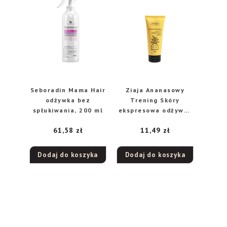
Seboradin Mama Hair
Ziaja Ananasowy
odżywka bez
Trening Skóry
spłukiwania, 200 ml
ekspresowa odżywka
do włosów z kofeiną,
61,58
zł
11,49
zł
100 ml
Dodaj do koszyka
Dodaj do koszyka