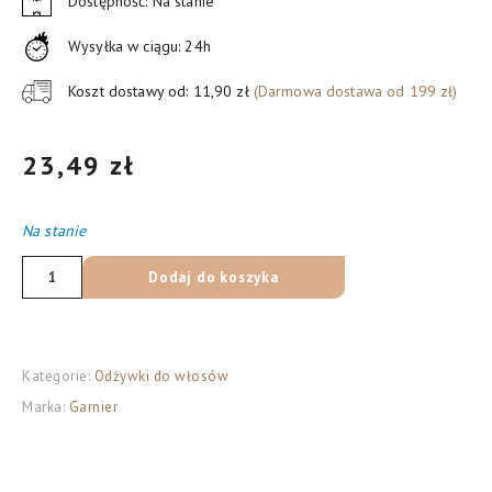
Dostępność: Na stanie
Wysyłka w ciągu: 24h
Koszt dostawy od: 11,90 zł
(Darmowa dostawa od 199 zł)
23,49
zł
Na stanie
ilość
Dodaj do koszyka
Garnier
Fructis
Papaya
Kategorie:
Odżywki do włosów
Hair
Marka:
Garnier
Food
regenerująca
odżywka