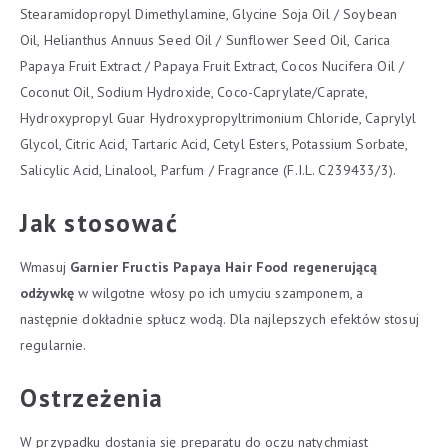
Stearamidopropyl Dimethylamine, Glycine Soja Oil / Soybean
Oil, Helianthus Annuus Seed Oil / Sunflower Seed Oil, Carica
Papaya Fruit Extract / Papaya Fruit Extract, Cocos Nucifera Oil /
Coconut Oil, Sodium Hydroxide, Coco-Caprylate/Caprate,
Hydroxypropyl Guar Hydroxypropyltrimonium Chloride, Caprylyl
Glycol, Citric Acid, Tartaric Acid, Cetyl Esters, Potassium Sorbate,
Salicylic Acid, Linalool, Parfum / Fragrance (F.I.L. C239433/3).
Jak stosować
Wmasuj
Garnier Fructis Papaya Hair Food regenerującą
odżywkę
w wilgotne włosy po ich umyciu szamponem, a
następnie dokładnie spłucz wodą. Dla najlepszych efektów stosuj
regularnie.
Ostrzeżenia
W przypadku dostania się preparatu do oczu natychmiast