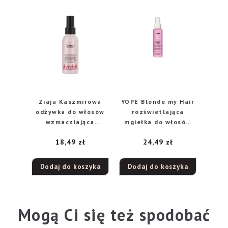
Ziaja Kaszmirowa
YOPE Blonde my Hair
odżywka do włosów
rozświetlająca
wzmacniająca
mgiełka do włosów
dwufazowa w
blond i rozjaśnianych
18,49
zł
24,49
zł
sprayu, 125 ml
Kwarc, 100 ml
Dodaj do koszyka
Dodaj do koszyka
Mogą Ci się też spodobać