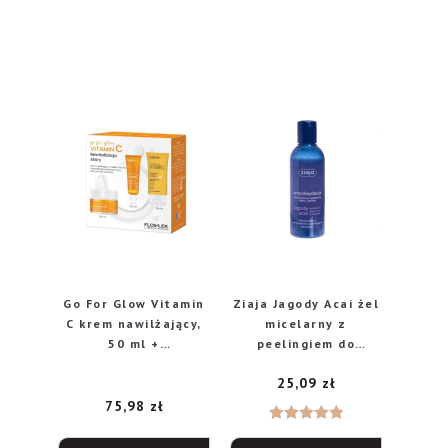
Go For Glow Vitamin
Ziaja Jagody Acai żel
C krem nawilżający,
micelarny z
50 ml +
peelingiem do
rozświetlający krem
twarzy, 200 ml
25,09
zł
pod oczy, 30 ml +
krem do rąk i
75,98
zł
paznokci, 50 ml
Oceniono