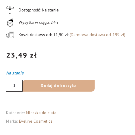
Dostępność: Na stanie
Wysyłka w ciągu: 24h
Koszt dostawy od: 11,90 zł
(Darmowa dostawa od 199 zł)
23,49
zł
Na stanie
ilość
Dodaj do koszyka
Eveline
Cosmetics
Botanic
Kategorie:
Mleczka do ciała
Expert
Marka:
Eveline Cosmetics
aktywnie
nawilżające