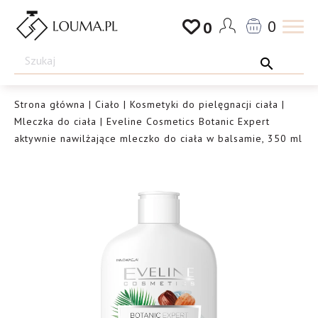
Przejdź
0
0
do
Drogeria
treści
Louma.pl
Strona główna
|
Ciało
|
Kosmetyki do pielęgnacji ciała
|
Mleczka do ciała
| Eveline Cosmetics Botanic Expert
aktywnie nawilżające mleczko do ciała w balsamie, 350 ml