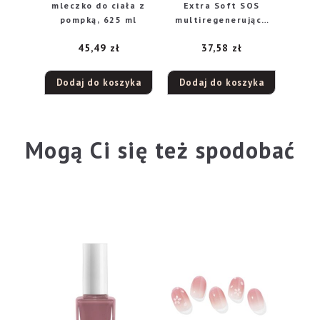
mleczko do ciała z
Extra Soft SOS
pompką, 625 ml
multiregenerujące
mleczko do ciała,
45,49
zł
37,58
zł
350 ml
Dodaj do koszyka
Dodaj do koszyka
Mogą Ci się też spodobać