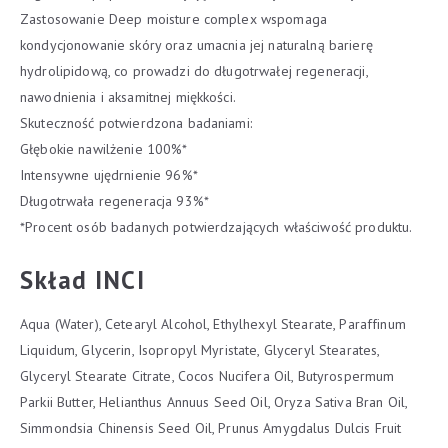
Zastosowanie Deep moisture complex wspomaga
kondycjonowanie skóry oraz umacnia jej naturalną barierę
hydrolipidową, co prowadzi do długotrwałej regeneracji,
nawodnienia i aksamitnej miękkości.
Skuteczność potwierdzona badaniami:
Głębokie nawilżenie 100%*
Intensywne ujędrnienie 96%*
Długotrwała regeneracja 93%*
*Procent osób badanych potwierdzających właściwość produktu.
Skład INCI
Aqua (Water), Cetearyl Alcohol, Ethylhexyl Stearate, Paraffinum
Liquidum, Glycerin, Isopropyl Myristate, Glyceryl Stearates,
Glyceryl Stearate Citrate, Cocos Nucifera Oil, Butyrospermum
Parkii Butter, Helianthus Annuus Seed Oil, Oryza Sativa Bran Oil,
Simmondsia Chinensis Seed Oil, Prunus Amygdalus Dulcis Fruit