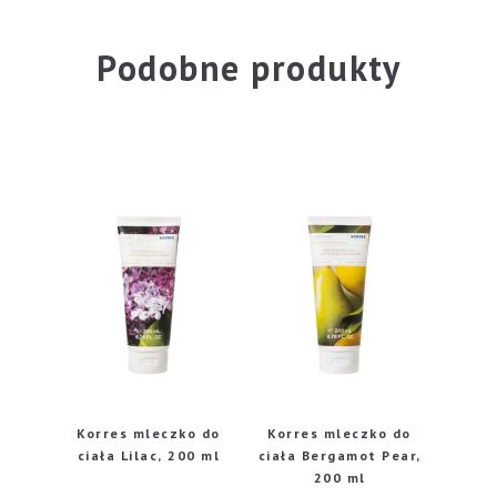
Podobne produkty
Korres mleczko do
Korres mleczko do
ciała Lilac, 200 ml
ciała Bergamot Pear,
200 ml