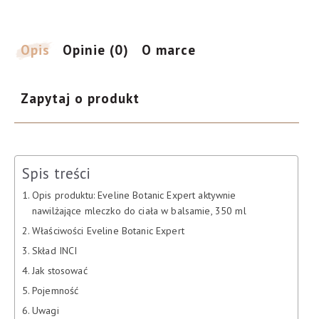
mleczko
do
ciała
Opis
Opinie (0)
O marce
w
balsamie,
Zapytaj o produkt
350
ml
Spis treści
Opis produktu: Eveline Botanic Expert aktywnie
nawilżające mleczko do ciała w balsamie, 350 ml
Właściwości Eveline Botanic Expert
Skład INCI
Jak stosować
Pojemność
Uwagi