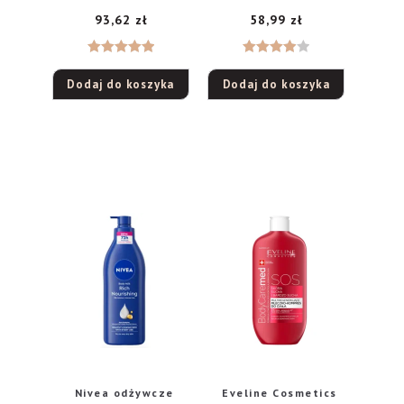
93,62
zł
58,99
zł
Oceniono
Oceniono
Dodaj do koszyka
Dodaj do koszyka
5.00
na 5
4.00
na
5
Nivea odżywcze
Eveline Cosmetics