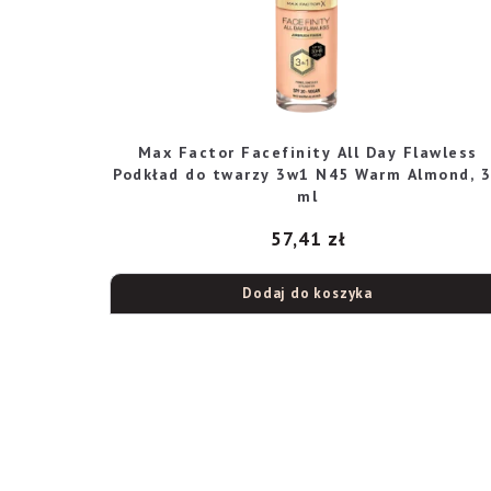
Max Factor Facefinity All Day Flawless
Podkład do twarzy 3w1 N45 Warm Almond, 
ml
57,41
zł
Dodaj do koszyka