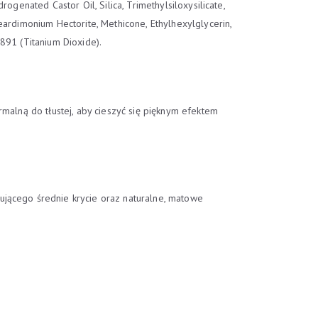
ogenated Castor Oil, Silica, Trimethylsiloxysilicate,
eardimonium Hectorite, Methicone, Ethylhexylglycerin,
891 (Titanium Dioxide).
rmalną do tłustej, aby cieszyć się pięknym efektem
ującego średnie krycie oraz naturalne, matowe