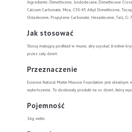
Ingredients: Dimethicone, Isododecane, Dimethicone Crosspo
Calcium Carbonate, Mica, C30-45 Alkyl Dimethicone, Tocoph
Octadecene, Propylene Carbonate, Hexadecene, Talc, Ci 77
Jak stosować
Stosuj matujący podkład w musie, aby uzyskać średnie kryc
przez cały dzień.
Przeznaczenie
Essence Natural Matte Mousse Foundation jest idealnym w
wykończenie. To doskonały produkt na co dzień, który wpi
Pojemność
16g netto