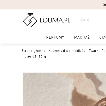
Przejdź
D
do
treści
Drogeri
PERFUMY
MAKIJAŻ
CIA
Strona główna
|
Kosmetyki do makijażu
|
Twarz
|
Po
musie 01, 16 g