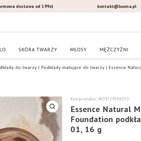
armowa dostawa od 199zł
kontakt@louma.pl
a Louma.pl
ŁO
SKÓRA TWARZY
WŁOSY
MĘŻCZYŹNI
dkłady do twarzy
|
Podkłady matujące do twarzy
| Essence Natur
Kod produktu: 4059729394330
Essence Natural 
🔍
Foundation podkła
01, 16 g