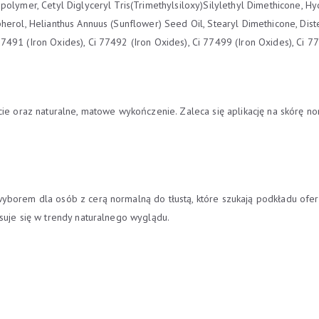
lymer, Cetyl Diglyceryl Tris(Trimethylsiloxy)Silylethyl Dimethicone, Hydr
erol, Helianthus Annuus (Sunflower) Seed Oil, Stearyl Dimethicone, Dist
491 (Iron Oxides), Ci 77492 (Iron Oxides), Ci 77499 (Iron Oxides), Ci 77
ie oraz naturalne, matowe wykończenie. Zaleca się aplikację na skórę no
yborem dla osób z cerą normalną do tłustą, które szukają podkładu ofer
suje się w trendy naturalnego wyglądu.