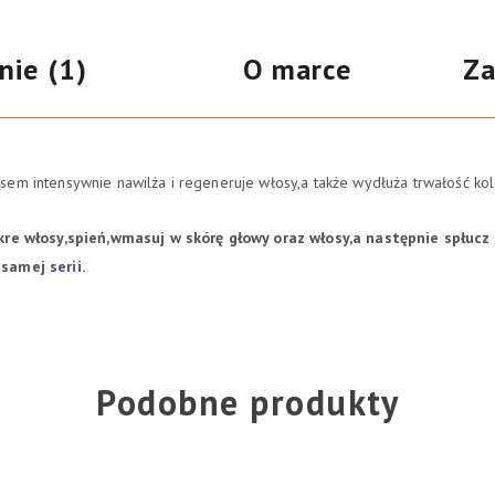
na
farbowanych
podstawie
-
oceny
nie (1)
O marce
Za
klienta
Aloes
500ml
em intensywnie nawilża i regeneruje włosy,a także wydłuża trwałość k
re włosy,spień,wmasuj w skórę głowy oraz włosy,a następnie spłucz
samej serii.
Podobne produkty