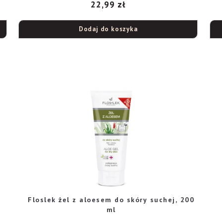
22,99
zł
Dodaj do koszyka
Floslek żel z aloesem do skóry suchej, 200
ml