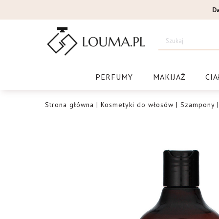
Przejdź
D
do
treści
Drogeri
PERFUMY
MAKIJAŻ
CIA
Strona główna
|
Kosmetyki do włosów
|
Szampony