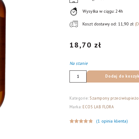
Wysyłka w ciągu: 24h
Koszt dostawy od: 11,90 zł
(
18,70
zł
Na stanie
ilość
Dodaj do koszy
Ecos
Lab
Flora
Kategorie:
Szampony przeciwłupież
Szampon
Marka:
ECOS LAB FLORA
do
(
1
opinia klienta)
włosów
Oceniony
1
przesuszonych
5.00
na 5
i