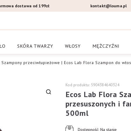
armowa dostawa od 199zł
kontakt@louma.pl
a Louma.pl
ŁO
SKÓRA TWARZY
WŁOSY
MĘŻCZYŹNI
|
Szampony przeciwłupieżowe
| Ecos Lab Flora Szampon do wło
Kod produktu: 5904384640324
Ecos Lab Flora S
🔍
przesuszonych i f
500ml
Dostępność: Na stanie