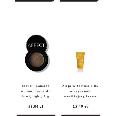
AFFECT pomada
Ziaja Witamina C.B3
wodoodporna do
niacynamid
brwi, light, 5 g
nawilżający krem-
maska do twarzy na
58,06
zł
15,49
zł
noc, 50 ml