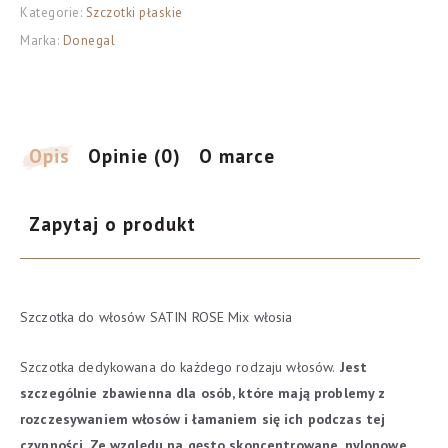
Kategorie:
Szczotki płaskie
WŁOSÓW
Marka:
Donegal
owalna
mix
włosia
SATIN
ROSE(1266)
Opis
Opinie (0)
O marce
Zapytaj o produkt
Szczotka do włosów SATIN ROSE Mix włosia
Szczotka dedykowana do każdego rodzaju włosów.
Jest
szczególnie zbawienna dla osób, które mają problemy z
rozczesywaniem włosów i łamaniem się ich podczas tej
czynności.
Ze względu na gęsto skoncentrowane, nylonowe