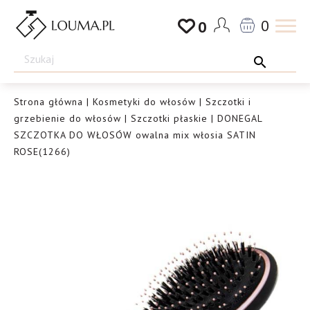
Przejdź
0
0
do
Drogeria
treści
Louma.pl
Strona główna
|
Kosmetyki do włosów
|
Szczotki i
grzebienie do włosów
|
Szczotki płaskie
| DONEGAL
SZCZOTKA DO WŁOSÓW owalna mix włosia SATIN
ROSE(1266)