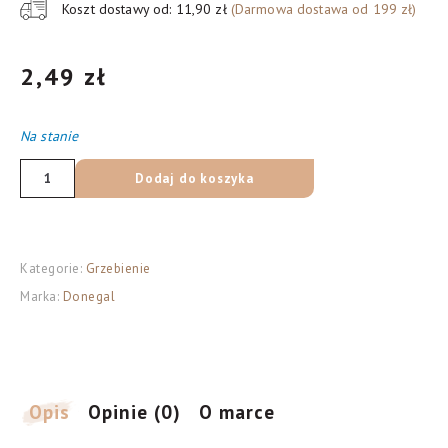
Koszt dostawy od: 11,90 zł
(Darmowa dostawa od 199 zł)
2,49
zł
Na stanie
ilość
Dodaj do koszyka
DONEGAL
GRZEBIEŃ
8,8
Kategorie:
Grzebienie
CM
Marka:
Donegal
(9952)
Opis
Opinie (0)
O marce