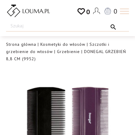
Przejdź
0
0
do
Drogeria
treści
Louma.pl
Strona główna
|
Kosmetyki do włosów
|
Szczotki i
grzebienie do włosów
|
Grzebienie
| DONEGAL GRZEBIEŃ
8,8 CM (9952)