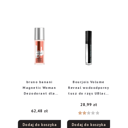
bruno banani
Bourjois Volume
Magnetic Woman
Reveal wodoodporny
Dezodorant dla
tusz do rzęs UBlack,
kobiet, 75 ml
7,5 ml
28,99
zł
62,48
zł
Ocen
Dodaj do koszyka
Dodaj do koszyka
iono