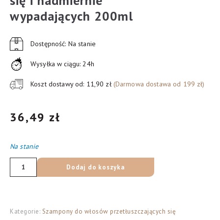
się i nadmiernie
wypadających 200ml
Dostępność: Na stanie
Wysyłka w ciągu: 24h
Koszt dostawy od: 11,90 zł
(Darmowa dostawa od 199 zł)
36,49
zł
Na stanie
ilość
Dodaj do koszyka
Dermena
Supported
By
Kategorie:
Szampony do włosów przetłuszczających się
Science