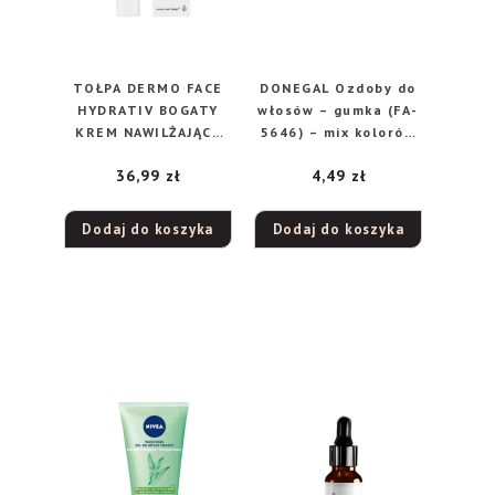
TOŁPA DERMO FACE
DONEGAL Ozdoby do
HYDRATIV BOGATY
włosów – gumka (FA-
KREM NAWILŻAJĄCY
5646) – mix kolorów
NA DZIEŃ 40ML
1szt
36,99
zł
4,49
zł
Dodaj do koszyka
Dodaj do koszyka