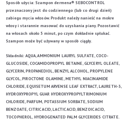
Sposób użycia:
Szampon dermena® SEBOCONTROL
przeznaczony jest do codziennego (lub co drugi dzień)
zabiegu mycia włosów. Produkt należy nanieść na mokre
włosy i starannie masować do uzyskania piany. Pozostawić
na włosach około 5 minut, po czym dokładnie spłukać.
Szampon może być używany w sposób ciągły.
Składniki:
AQUA, AMMONIUM LAURYL SULFATE, COCO-
GLUCOSIDE, COCAMIDOPROPYL BETAINE, GLYCERYL OLEATE,
GLYCERIN, PROPANEDIOL, BENZYL ALCOHOL, PROPYLENE
GLYCOL, PIROCTONE OLAMINE, METHYL NIACINAMIDE
CHLORIDE, EQUISETUM ARVENSE LEAF EXTRACT, LAURETH-3,
HYDROXYPROPYL GUAR HYDROXYPROPYLTRIMONIUM
CHLORIDE, PARFUM, POTASSIUM SORBATE, SODIUM
BENZOATE, CITRIC ACID, LACTIC ACID, BENZOIC ACID,
TOCOPHEROL, HYDROGENATED PALM GLYCERIDES CITRATE.