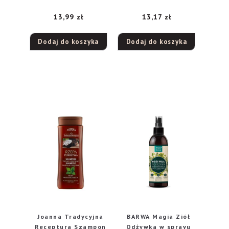
suchych na końcach
PRZETŁUSZCZAJĄCYC
13,99
zł
13,17
zł
– Żeń-szeń 350ml
H SIĘ CZARNA RZEPA
400 ML
Dodaj do koszyka
Dodaj do koszyka
Joanna Tradycyjna
BARWA Magia Ziół
Receptura Szampon
Odżywka w sprayu