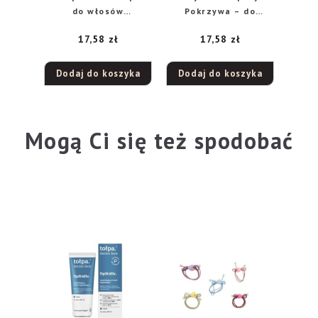
do włosów
Pokrzywa – do
wzmacniający Rzepa
włosów
17,58
zł
17,58
zł
i Pokrzywa 300ml
przetłuszczających
się 250ml
Dodaj do koszyka
Dodaj do koszyka
Mogą Ci się też spodobać