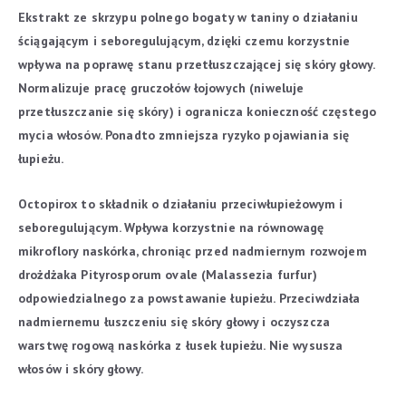
Ekstrakt ze skrzypu polnego bogaty w taniny o działaniu
ściągającym i seboregulującym, dzięki czemu korzystnie
wpływa na poprawę stanu przetłuszczającej się skóry głowy.
Normalizuje pracę gruczołów łojowych (niweluje
przetłuszczanie się skóry) i ogranicza konieczność częstego
mycia włosów. Ponadto zmniejsza ryzyko pojawiania się
łupieżu.
Octopirox to składnik o działaniu przeciwłupieżowym i
seboregulującym. Wpływa korzystnie na równowagę
mikroflory naskórka, chroniąc przed nadmiernym rozwojem
drożdżaka Pityrosporum ovale (Malassezia furfur)
odpowiedzialnego za powstawanie łupieżu. Przeciwdziała
nadmiernemu łuszczeniu się skóry głowy i oczyszcza
warstwę rogową naskórka z łusek łupieżu. Nie wysusza
włosów i skóry głowy.