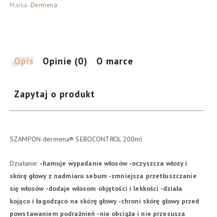
Marka:
Dermena
Szampon
Sebocontrol
do
włosów
przetłuszczających
Opis
Opinie (0)
O marce
się
i
Zapytaj o produkt
nadmiernie
wypadających
200ml
SZAMPON dermena® SEBOCONTROL 200ml
Działanie:
-hamuje wypadanie włosów
-oczyszcza włosy i
skórę głowy z nadmiaru sebum
-zmniejsza przetłuszczanie
się włosów
-dodaje włosom objętości i lekkości
-działa
kojąco i łagodząco na skórę głowy
-chroni skórę głowy przed
powstawaniem podrażnień
-nie obciąża i nie przesusza