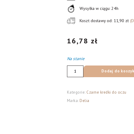
Wysyłka w ciągu: 24h
Koszt dostawy od: 11,90 zł
(
16,78
zł
Na stanie
ilość
Dodaj do koszy
Delia
Cosmetics
Shape
Kategorie:
Czarne kredki do oczu
Master
Marka:
Delia
Kredka
do
oczu
z