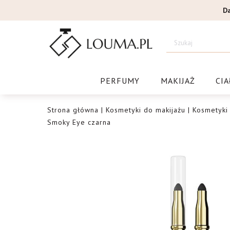
Przejdź
D
do
treści
Drogeri
PERFUMY
MAKIJAŻ
CIA
Strona główna
|
Kosmetyki do makijażu
|
Kosmetyki
Smoky Eye czarna