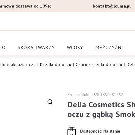
armowa dostawa od 199zł
kontakt@louma.pl
a Louma.pl
ŁO
SKÓRA TWARZY
WŁOSY
MĘŻCZYŹNI
 do makijażu oczu
|
Kredki do oczu
|
Czarne kredki do oczu
| Del
Kod produktu: 5901350481462
Delia Cosmetics S
🔍
oczu z gąbką Smok
Dostępność: Na stanie