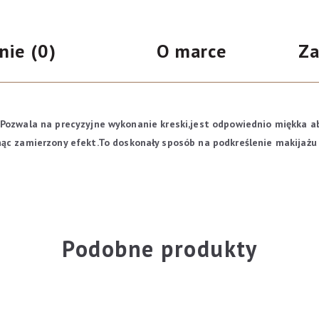
gąbką
Smoky
nie (0)
O marce
Za
Eye
czarna
Pozwala na precyzyjne wykonanie kreski,jest odpowiednio miękka ab
c zamierzony efekt.To doskonały sposób na podkreślenie makijażu o
Podobne produkty