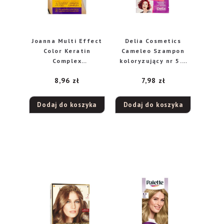
Joanna Multi Effect
Delia Cosmetics
Color Keratin
Cameleo Szampon
Complex
koloryzujący nr 5.6
Szamponetka 10
Ciemny Mahoń
8,96
zł
7,98
zł
Kasztanowy Brąz
35g
Dodaj do koszyka
Dodaj do koszyka