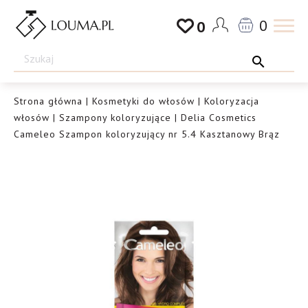
Przejdź
0
0
do
Drogeria
treści
Louma.pl
Strona główna
|
Kosmetyki do włosów
|
Koloryzacja
włosów
|
Szampony koloryzujące
| Delia Cosmetics
Cameleo Szampon koloryzujący nr 5.4 Kasztanowy Brąz