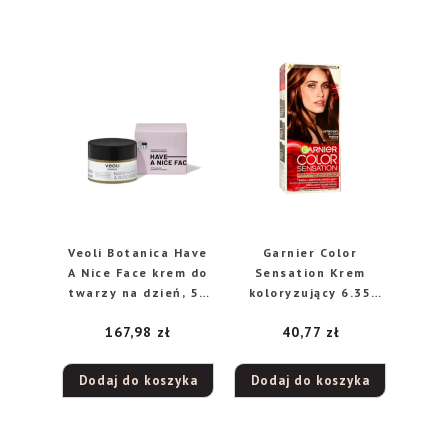
Veoli Botanica Have
Garnier Color
A Nice Face krem do
Sensation Krem
twarzy na dzień, 50
koloryzujący 6.35
ml
Chic Brown-
167,98
zł
40,77
zł
Szykowny jasny
kasztan
Dodaj do koszyka
Dodaj do koszyka