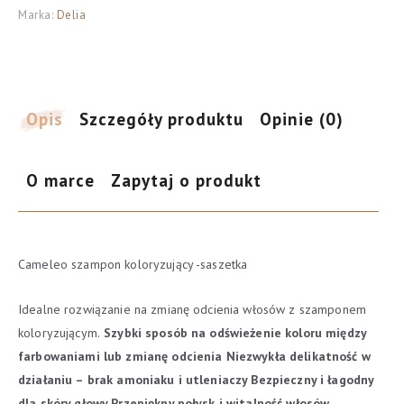
Marka:
Delia
koloryzujący
nr
5.4
Kasztanowy
Brąz
Opis
Szczegóły produktu
Opinie (0)
O marce
Zapytaj o produkt
Cameleo szampon koloryzujący -saszetka
Idealne rozwiązanie na zmianę odcienia włosów z szamponem
koloryzującym.
Szybki sposób na odświeżenie koloru między
farbowaniami lub zmianę odcienia
Niezwykła delikatność w
działaniu – brak amoniaku i utleniaczy
Bezpieczny i łagodny
dla skóry głowy
Przepiękny połysk i witalność włosów