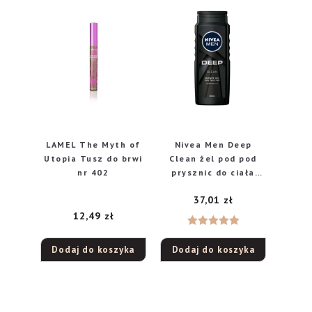
LAMEL The Myth of
Nivea Men Deep
Utopia Tusz do brwi
Clean żel pod pod
nr 402
prysznic do ciała
twarzy i włosów, 500
37,01
zł
ml
12,49
zł
Oceniono
Dodaj do koszyka
Dodaj do koszyka
5.00
na 5