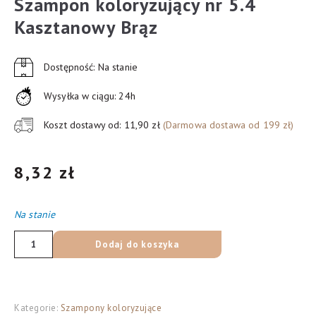
Szampon koloryzujący nr 5.4
Kasztanowy Brąz
Dostępność: Na stanie
Wysyłka w ciągu: 24h
Koszt dostawy od: 11,90 zł
(Darmowa dostawa od 199 zł)
8,32
zł
Na stanie
ilość
Dodaj do koszyka
Delia
Cosmetics
Cameleo
Kategorie:
Szampony koloryzujące
Szampon