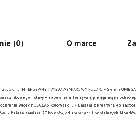
4.4
Copper
Brown
nie (0)
O marce
Za
cer – zapewnia INTENSYWNY I WIELOWYMIAROWY KOLOR.
• Serum OMEGA+ 
necznikowego i oliwy – zapewnia intensywną pielęgnację i ochronę
 ochrania włosy PODCZAS koloryzacji.
• Balsam z kreatyną do zastos
ów.
• Paleta zawiera 27 kolorów, od srebrnych i popielatych blondów,