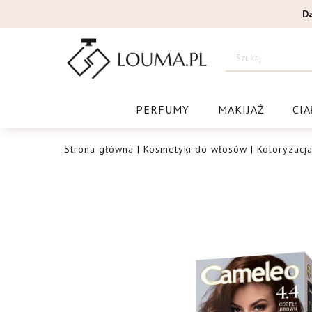
Przejdź
D
do
treści
Drogeri
PERFUMY
MAKIJAŻ
CIA
Strona główna
|
Kosmetyki do włosów
|
Koloryzacj