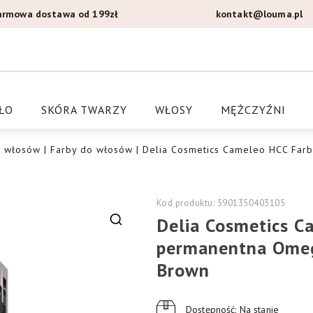
armowa dostawa od 199zł
kontakt@louma.pl
a Louma.pl
ŁO
SKÓRA TWARZY
WŁOSY
MĘŻCZYŹNI
a włosów
|
Farby do włosów
| Delia Cosmetics Cameleo HCC Far
Kod produktu: 5901350403105
Delia Cosmetics C
🔍
permanentna Omeg
Brown
Dostępność: Na stanie