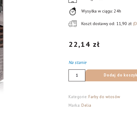
Wysyłka w ciągu: 24h
Koszt dostawy od: 11,90 zł
(
22,14
zł
Na stanie
ilość
Dodaj do koszy
Delia
Cosmetics
Cameleo
Kategorie:
Farby do włosów
HCC
Marka:
Delia
Farba
permanentna
Omega+
nr