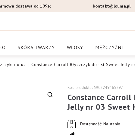
armowa dostawa od 199zł
kontakt@louma.pl
a Louma.pl
ŁO
SKÓRA TWARZY
WŁOSY
MĘŻCZYŹNI
zczyki do ust
| Constance Carroll Błyszczyk do ust Sweet Jelly n
Kod produktu: 5902249465297
Constance Carroll
🔍
Jelly nr 03 Sweet 
Dostępność: Na stanie