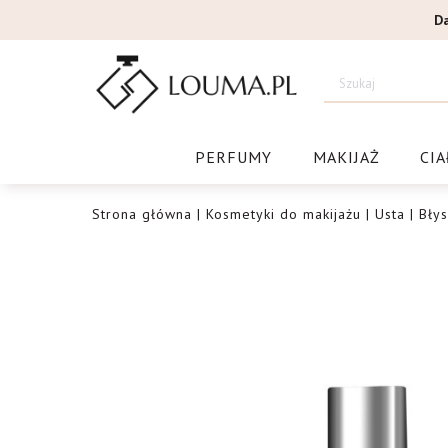
Przejdź
D
do
treści
Drogeri
PERFUMY
MAKIJAŻ
CIA
Strona główna
|
Kosmetyki do makijażu
|
Usta
|
Błys