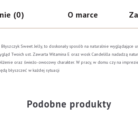
Sweet
nie (0)
O marce
Za
Kiss
3.5ml
Błyszczyk Sweet Jelly, to doskonały sposób na naturalnie wyglądające ust
gląd Twoich ust. Zawarta Witamina E oraz wosk Candelilla nadadzą natu
lżenie oraz świeżo-owocowy charakter. W pracy, w domu czy na imprezie, 
ędą błyszczeć w każdej sytuacji
Podobne produkty