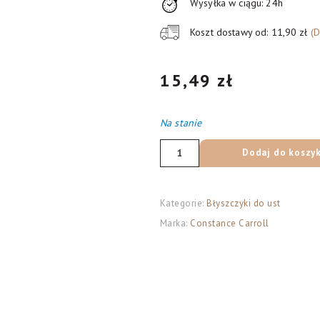
Wysyłka w ciągu: 24h
Koszt dostawy od: 11,90 zł
(
15,49
zł
Na stanie
ilość
Dodaj do koszy
Constance
Carroll
Błyszczyk
Kategorie:
Błyszczyki do ust
do
Marka:
Constance Carroll
ust
Sweet
Jelly
nr
03