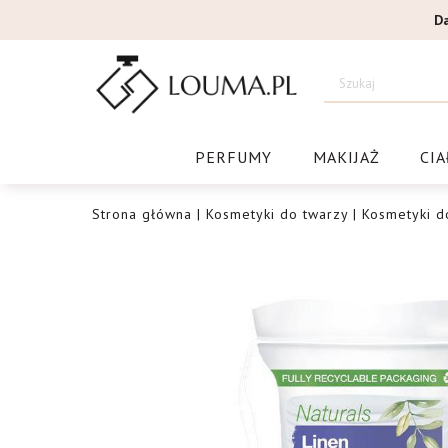
Przejdź
D
do
treści
Drogeri
PERFUMY
MAKIJAŻ
CIA
Strona główna
|
Kosmetyki do twarzy
|
Kosmetyki d