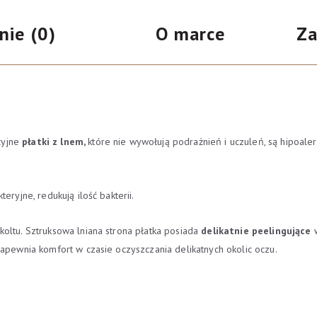
nie (0)
O marce
Za
yjne
płatki z lnem,
które nie wywołują podrażnień i uczuleń, są hipoal
eryjne, redukują ilość bakterii.
oltu. Sztruksowa lniana strona płatka posiada
delikatnie peelingujące
w
zapewnia komfort w czasie oczyszczania delikatnych okolic oczu.