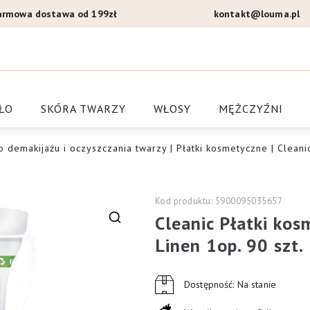
armowa dostawa od 199zł
kontakt@louma.pl
a Louma.pl
ŁO
SKÓRA TWARZY
WŁOSY
MĘŻCZYŹNI
o demakijażu i oczyszczania twarzy
|
Płatki kosmetyczne
| Cleani
Kod produktu: 5900095035657
Cleanic Płatki kos
🔍
Linen 1op. 90 szt.
Dostępność: Na stanie