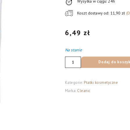
Wysyłka w ciągu: 24h
Koszt dostawy od: 11,90 zł
(
6,49
zł
Na stanie
ilość
Dodaj do koszy
Cleanic
Płatki
kosmetyczne
Kategorie:
Płatki kosmetyczne
Naturals
Marka:
Cleanic
Linen
1op.
90
szt.