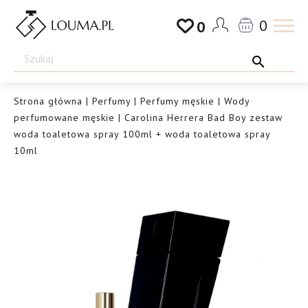
Przejdź
0
0
do
Drogeria
treści
Louma.pl
Strona główna
|
Perfumy
|
Perfumy męskie
|
Wody
perfumowane męskie
| Carolina Herrera Bad Boy zestaw
woda toaletowa spray 100ml + woda toaletowa spray
10ml