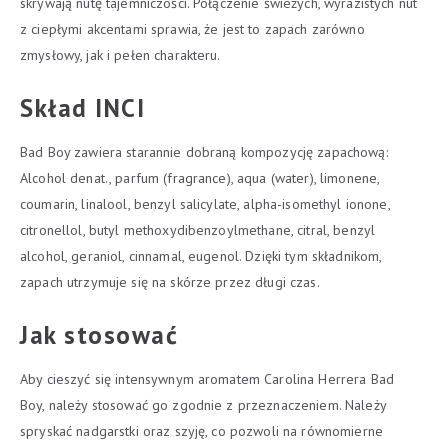
skrywają nutę tajemniczości. Połączenie świeżych, wyrazistych nut
z ciepłymi akcentami sprawia, że jest to zapach zarówno
zmysłowy, jak i pełen charakteru.
Skład INCI
Bad Boy zawiera starannie dobraną kompozycję zapachową:
Alcohol denat., parfum (fragrance), aqua (water), limonene,
coumarin, linalool, benzyl salicylate, alpha-isomethyl ionone,
citronellol, butyl methoxydibenzoylmethane, citral, benzyl
alcohol, geraniol, cinnamal, eugenol. Dzięki tym składnikom,
zapach utrzymuje się na skórze przez długi czas.
Jak stosować
Aby cieszyć się intensywnym aromatem Carolina Herrera Bad
Boy, należy stosować go zgodnie z przeznaczeniem. Należy
spryskać nadgarstki oraz szyję, co pozwoli na równomierne