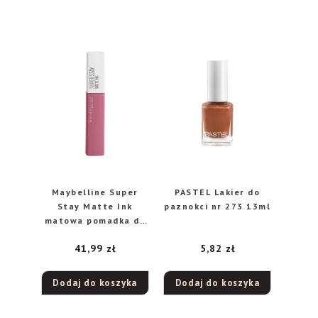
Maybelline Super
PASTEL Lakier do
Stay Matte Ink
paznokci nr 273 13ml
matowa pomadka do
ust w płynie 125
41,99
zł
5,82
zł
Inspirer, 5 ml
Dodaj do koszyka
Dodaj do koszyka