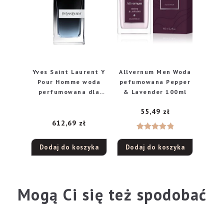
Yves Saint Laurent Y
Allvernum Men Woda
Pour Homme woda
pefumowana Pepper
perfumowana dla
& Lavender 100ml
mężczyzn, 60 ml
55,49
zł
612,69
zł
Oceniono
Dodaj do koszyka
Dodaj do koszyka
5.00
na 5
Mogą Ci się też spodobać