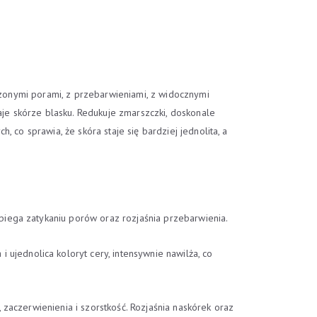
erzonymi porami, z przebarwieniami, z widocznymi
aje skórze blasku. Redukuje zmarszczki, doskonale
 co sprawia, że skóra staje się bardziej jednolita, a
biega zatykaniu porów oraz rozjaśnia przebarwienia.
ujednolica koloryt cery, intensywnie nawilża, co
 zaczerwienienia i szorstkość. Rozjaśnia naskórek oraz