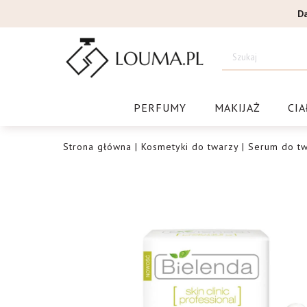
Przejdź
D
do
treści
Drogeri
PERFUMY
MAKIJAŻ
CIA
Strona główna
|
Kosmetyki do twarzy
|
Serum do tw