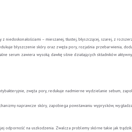
 z niedoskonałościami – mieszanej, tłustej, błyszczącej, szarej, z rozsz
redukuje błyszczenie skóry oraz zwęża pory, rozjaśnia przebarwienia, dod
alne serum zawiera wysoką dawkę silnie działających składników aktywnych,
antybakteryjnie, zwęża pory, redukuje nadmierne wydzielanie sebum, zapo
chanizmy naprawcze skóry, zapobiega powstawaniu wyprysków, wygładza i 
ej odporność na uszkodzenia. Zwalcza problemy skórne takie jak trądzik,