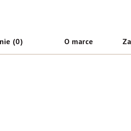
i
na
noc,
30
ml
nie (0)
O marce
Za