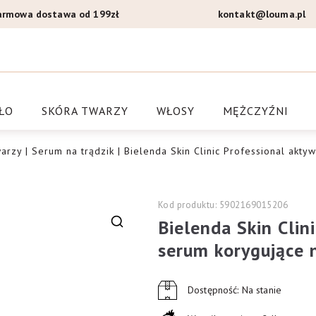
armowa dostawa od 199zł
kontakt@louma.pl
a Louma.pl
ŁO
SKÓRA TWARZY
WŁOSY
MĘŻCZYŹNI
arzy
|
Serum na trądzik
| Bielenda Skin Clinic Professional akty
Kod produktu: 5902169015206
Bielenda Skin Clin
🔍
serum korygujące n
Dostępność: Na stanie