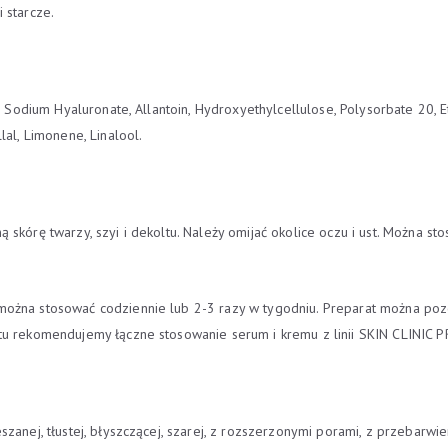
 starcze.
e, Sodium Hyaluronate, Allantoin, Hydroxyethylcellulose, Polysorbate 20,
lal, Limonene, Linalool.
 skórę twarzy, szyi i dekoltu. Należy omijać okolice oczu i ust. Można 
można stosować codziennie lub 2-3 razy w tygodniu. Preparat można poz
ktu rekomendujemy łączne stosowanie serum i kremu z linii SKIN CLINIC
szanej, tłustej, błyszczącej, szarej, z rozszerzonymi porami, z przebarw