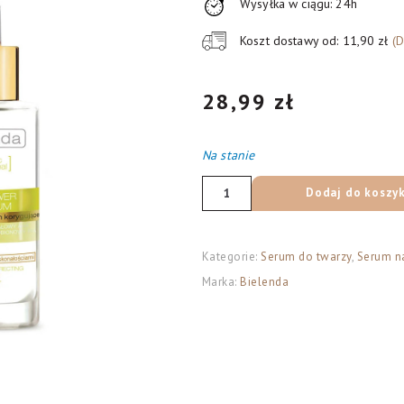
Wysyłka w ciągu: 24h
Koszt dostawy od: 11,90 zł
(
28,99
zł
Na stanie
ilość
Dodaj do koszy
Bielenda
Skin
Clinic
Kategorie:
Serum do twarzy
,
Serum na
Professional
Marka:
Bielenda
aktywne
serum
korygujące
na
dzień