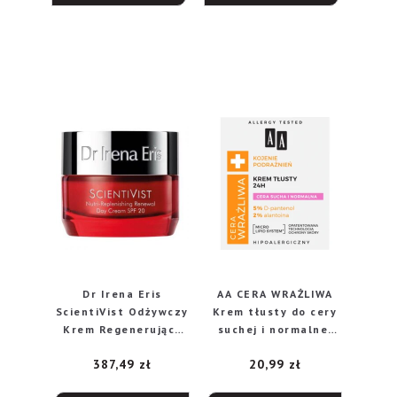
Dr Irena Eris
AA CERA WRAŻLIWA
ScientiVist Odżywczy
Krem tłusty do cery
Krem Regenerujący
suchej i normalnej
Na Dzień SPF 20 50
24h, 18 ml
387,49
zł
20,99
zł
ml