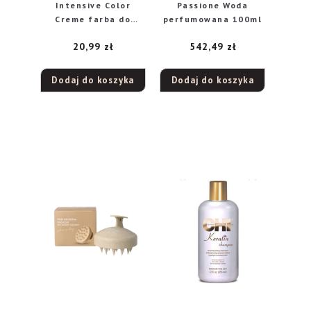
Intensive Color
Passione Woda
Creme farba do
perfumowana 100ml
włosów N3 średni
20,99
zł
542,49
zł
brąz, 1 szt.
Dodaj do koszyka
Dodaj do koszyka