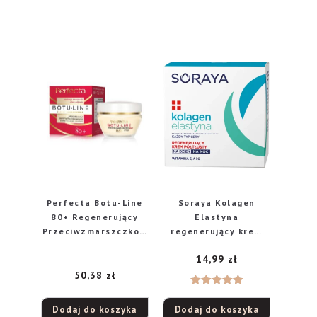
Perfecta Botu-Line
Soraya Kolagen
80+ Regenerujący
Elastyna
Przeciwzmarszczkow
regenerujący krem
y Krem na dzień i
półtłusty na dzień i
14,99
zł
noc 50ml
na noc, 50 ml
50,38
zł
Oceniono
Dodaj do koszyka
Dodaj do koszyka
5.00
na 5