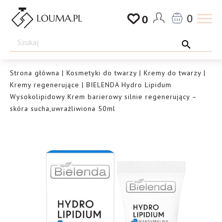
Przejdź
0
0
do
Drogeria
treści
Louma.pl
Strona główna
|
Kosmetyki do twarzy
|
Kremy do twarzy
|
Kremy regenerujące
| BIELENDA Hydro Lipidum
Wysokolipidowy Krem barierowy silnie regenerujący –
skóra sucha,uwrażliwiona 50ml