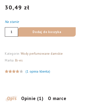
30,49
zł
Na stanie
ilość
Dodaj do koszyka
Bi-
es
Eau
Kategorie:
Wody perfumowane damskie
De
Marka:
Bi-es
Sicily
for
(
1
opinia klienta)
Woman
Oceniony
1
Woda
4.00
na
perfumowana
5 na
podstaw
100ml
Opis
Opinie (1)
O marce
ie
oceny
klienta