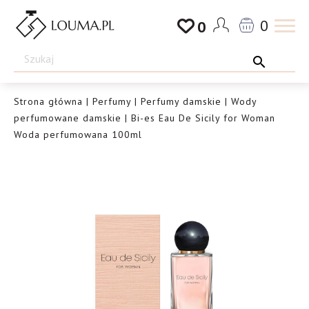
Przejdź
0
0
do
Drogeria
treści
Louma.pl
Strona główna
|
Perfumy
|
Perfumy damskie
|
Wody
perfumowane damskie
| Bi-es Eau De Sicily for Woman
Woda perfumowana 100ml