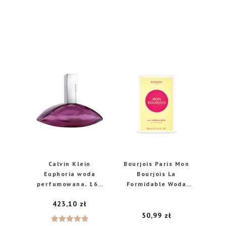
Calvin Klein
Bourjois Paris Mon
Euphoria woda
Bourjois La
perfumowana, 160
Formidable Woda
ml
perfumowana dla
423,10
zł
kobiet, 50 ml
50,99
zł