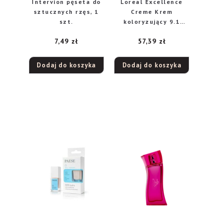
Intervion pęseta do
Loreal Excellence
sztucznych rzęs, 1
Creme Krem
szt.
koloryzujący 9.1
bardzo jasny blond
7,49
zł
57,39
zł
popielaty
Dodaj do koszyka
Dodaj do koszyka