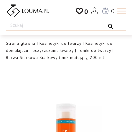
Przejdź
0
0
do
Drogeria
treści
Louma.pl
Strona główna
|
Kosmetyki do twarzy
|
Kosmetyki do
demakijażu i oczyszczania twarzy
|
Toniki do twarzy
|
Barwa Siarkowa Siarkowy tonik matujący, 200 ml