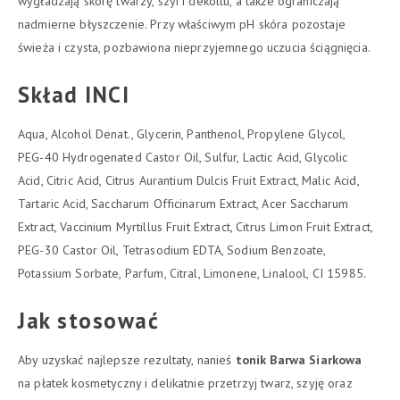
wygładzają skórę twarzy, szyi i dekoltu, a także ograniczają
nadmierne błyszczenie. Przy właściwym pH skóra pozostaje
świeża i czysta, pozbawiona nieprzyjemnego uczucia ściągnięcia.
Skład INCI
Aqua, Alcohol Denat., Glycerin, Panthenol, Propylene Glycol,
PEG-40 Hydrogenated Castor Oil, Sulfur, Lactic Acid, Glycolic
Acid, Citric Acid, Citrus Aurantium Dulcis Fruit Extract, Malic Acid,
Tartaric Acid, Saccharum Officinarum Extract, Acer Saccharum
Extract, Vaccinium Myrtillus Fruit Extract, Citrus Limon Fruit Extract,
PEG-30 Castor Oil, Tetrasodium EDTA, Sodium Benzoate,
Potassium Sorbate, Parfum, Citral, Limonene, Linalool, CI 15985.
Jak stosować
Aby uzyskać najlepsze rezultaty, nanieś
tonik Barwa Siarkowa
na płatek kosmetyczny i delikatnie przetrzyj twarz, szyję oraz