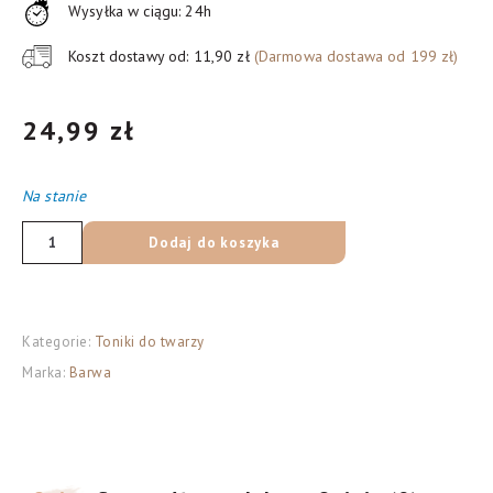
Wysyłka w ciągu: 24h
Koszt dostawy od: 11,90 zł
(Darmowa dostawa od 199 zł)
24,99
zł
Na stanie
ilość
Dodaj do koszyka
Barwa
Siarkowa
Siarkowy
Kategorie:
Toniki do twarzy
tonik
Marka:
Barwa
matujący,
200
ml