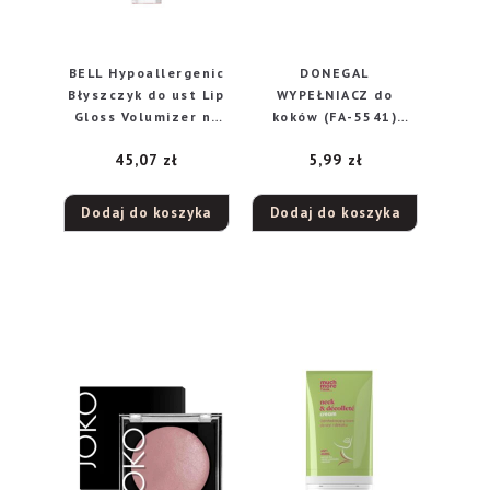
BELL Hypoallergenic
DONEGAL
Błyszczyk do ust Lip
WYPEŁNIACZ do
Gloss Volumizer nr
koków (FA-5541)
07 4.2 g
1szt
45,07
zł
5,99
zł
Dodaj do koszyka
Dodaj do koszyka