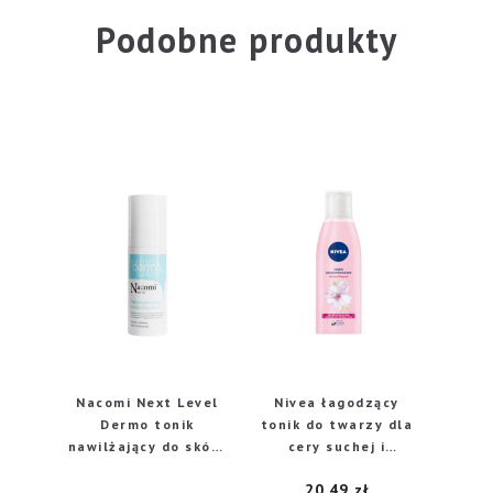
Podobne produkty
Nacomi Next Level
Nivea łagodzący
Dermo tonik
tonik do twarzy dla
nawilżający do skóry
cery suchej i
suchej i wrażliwej,
wrażliwej, 200 ml
20,49
zł
100 ml