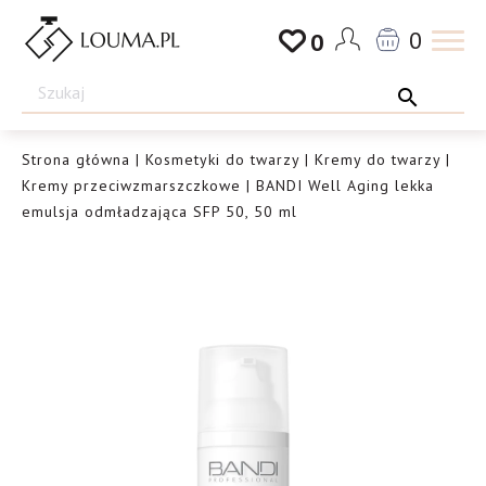
Przejdź
0
0
do
Drogeria
treści
Louma.pl
Strona główna
|
Kosmetyki do twarzy
|
Kremy do twarzy
|
Kremy przeciwzmarszczkowe
| BANDI Well Aging lekka
emulsja odmładzająca SFP 50, 50 ml