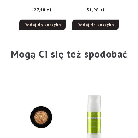
energetyzujący SPF
odbudowa, 50 ml
27,18
zł
51,98
zł
15, 50 ml
Dodaj do koszyka
Dodaj do koszyka
Mogą Ci się też spodobać