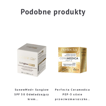
Podobne produkty
SunewMed+ Sunglow
Perfecta Ceramedica
SPF 50 Odmładzający
PEP-3 silnie
krem
przeciwzmarszczkow
przeciwsłoneczny, 80
y krem na dzień i na