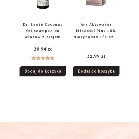
Dr. Santé Coconut
Ava Aktywator
Oil szampon do
Młodości Plus 10%
włosów z olejem
Niacynamid i Śnieżna
kokosowym, 250 ml
Alga z Witaminą B5
20,94
zł
serum, 30 ml
31,99
zł
Oceniono
Dodaj do koszyka
Dodaj do koszyka
5.00
na 5