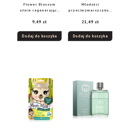
Flower Blossom
Młodości
silnie regenerujący
przeciwzmarszczkow
krem do rąk, 75 ml
y krem 40+ na dzień i
9,49
zł
21,49
zł
na noc, 50 ml
Dodaj do koszyka
Dodaj do koszyka