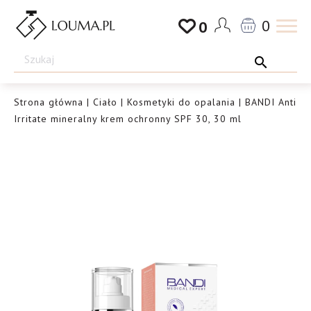
Przejdź
0
0
do
Drogeria
treści
Louma.pl
Strona główna
|
Ciało
|
Kosmetyki do opalania
| BANDI Anti
Irritate mineralny krem ochronny SPF 30, 30 ml