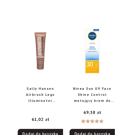
Sally Hansen
Nivea Sun UV Face
Airbrush Legs
Shine Control
Illuminator
matujący krem do
rozświetlacz do nóg
twarzy z wysoką
69,58
zł
Nude Glow, 100 ml
ochroną SPF 30, 50
ml
61,02
zł
Oceniono
Dodaj do koszyka
Dodaj do koszyka
5.00
na 5