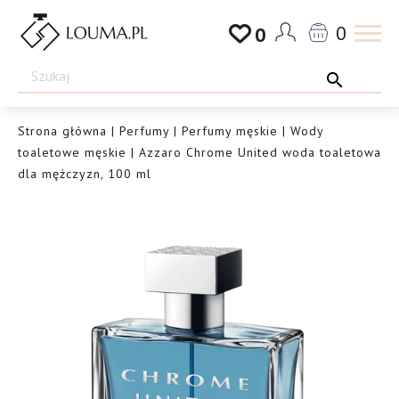
Przejdź
0
0
do
Drogeria
treści
Louma.pl
Strona główna
|
Perfumy
|
Perfumy męskie
|
Wody
toaletowe męskie
| Azzaro Chrome United woda toaletowa
dla mężczyzn, 100 ml