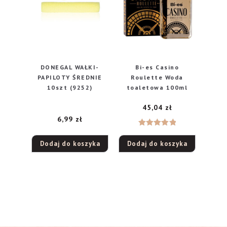
DONEGAL WAŁKI-
Bi-es Casino
PAPILOTY ŚREDNIE
Roulette Woda
10szt (9252)
toaletowa 100ml
45,04
zł
6,99
zł
Oceniono
Dodaj do koszyka
Dodaj do koszyka
5.00
na 5