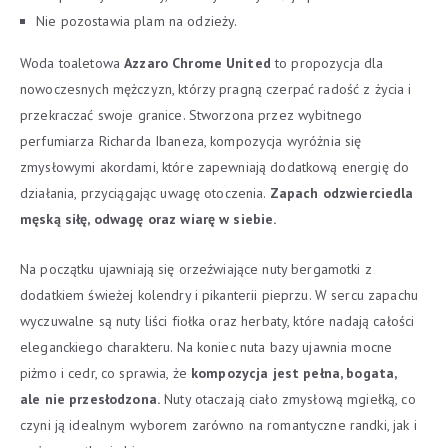
Nie pozostawia plam na odzieży.
Woda toaletowa
Azzaro Chrome United
to propozycja dla
nowoczesnych mężczyzn, którzy pragną czerpać radość z życia i
przekraczać swoje granice. Stworzona przez wybitnego
perfumiarza Richarda Ibaneza, kompozycja wyróżnia się
zmysłowymi akordami, które zapewniają dodatkową energię do
działania, przyciągając uwagę otoczenia.
Zapach odzwierciedla
męską siłę, odwagę oraz wiarę w siebie.
Na początku ujawniają się orzeźwiające nuty bergamotki z
dodatkiem świeżej kolendry i pikanterii pieprzu. W sercu zapachu
wyczuwalne są nuty liści fiołka oraz herbaty, które nadają całości
eleganckiego charakteru. Na koniec nuta bazy ujawnia mocne
piżmo i cedr, co sprawia, że
kompozycja jest pełna, bogata,
ale nie przesłodzona.
Nuty otaczają ciało zmysłową mgiełką, co
czyni ją idealnym wyborem zarówno na romantyczne randki, jak i