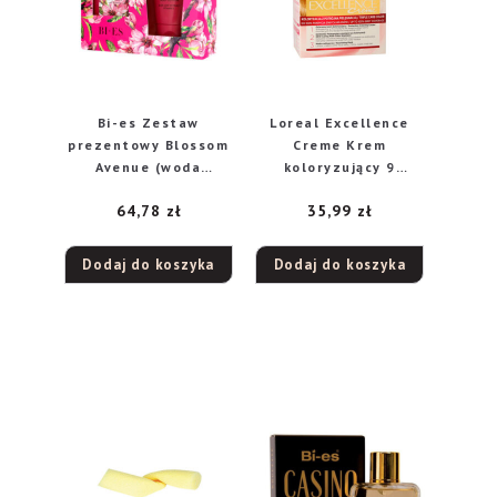
Bi-es Zestaw
Loreal Excellence
prezentowy Blossom
Creme Krem
Avenue (woda
koloryzujący 9
perfumowana
bardzo jasny blond
64,78
zł
35,99
zł
100ml+lotion 150ml)
Dodaj do koszyka
Dodaj do koszyka