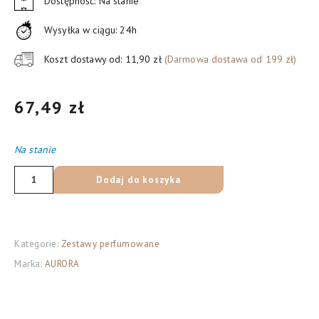
Dostępność: Na stanie
Wysyłka w ciągu: 24h
Koszt dostawy od: 11,90 zł
(Darmowa dostawa od 199 zł)
67,49
zł
Na stanie
ilość
Dodaj do koszyka
Aurora
Casino
Night
Kategorie:
Zestawy perfumowane
3
Marka:
AURORA
elementowy
zestaw
prezentowy