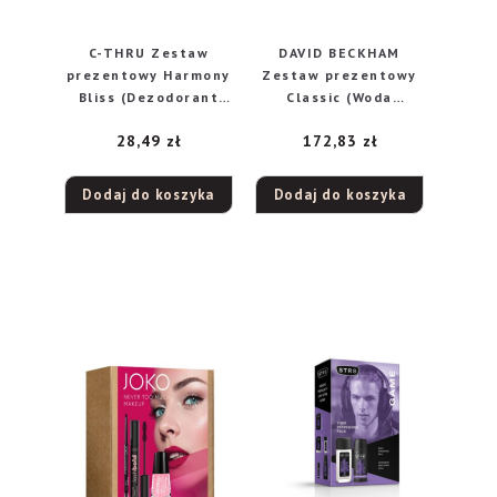
C-THRU Zestaw
DAVID BECKHAM
prezentowy Harmony
Zestaw prezentowy
Bliss (Dezodorant
Classic (Woda
naturalny spray
toaletowa
28,49
zł
172,83
zł
75ml+Żel pod
50ml+Dezodorant
prysznic 250ml)
body spray 150ml)
Dodaj do koszyka
Dodaj do koszyka