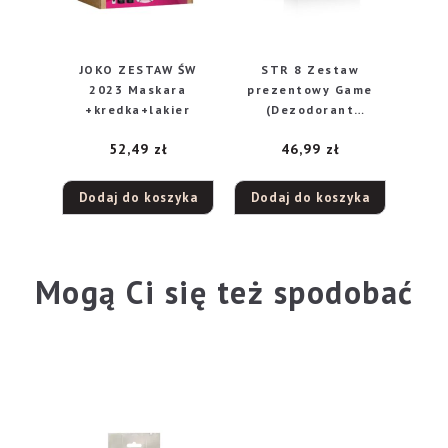
JOKO ZESTAW ŚW
STR 8 Zestaw
2023 Maskara
prezentowy Game
+kredka+lakier
(Dezodorant
naturalny spray
52,49
zł
46,99
zł
85ml+Deo spray
150ml)
Dodaj do koszyka
Dodaj do koszyka
Mogą Ci się też spodobać