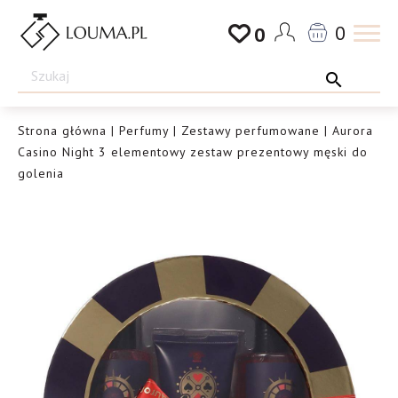
Przejdź
0
0
do
Drogeria
treści
Louma.pl
Strona główna
|
Perfumy
|
Zestawy perfumowane
| Aurora
Casino Night 3 elementowy zestaw prezentowy męski do
golenia