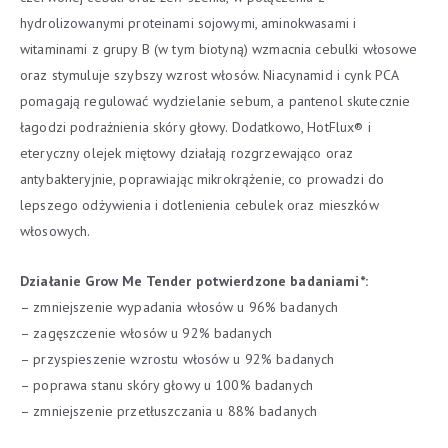
hydrolizowanymi proteinami sojowymi, aminokwasami i
witaminami z grupy B (w tym biotyną) wzmacnia cebulki włosowe
oraz stymuluje szybszy wzrost włosów. Niacynamid i cynk PCA
pomagają regulować wydzielanie sebum, a pantenol skutecznie
łagodzi podrażnienia skóry głowy. Dodatkowo, HotFlux® i
eteryczny olejek miętowy działają rozgrzewająco oraz
antybakteryjnie, poprawiając mikrokrążenie, co prowadzi do
lepszego odżywienia i dotlenienia cebulek oraz mieszków
włosowych.
Działanie
Grow Me Tender
potwierdzone badaniami*:
– zmniejszenie wypadania włosów u 96% badanych
– zagęszczenie włosów u 92% badanych
– przyspieszenie wzrostu włosów u 92% badanych
– poprawa stanu skóry głowy u 100% badanych
– zmniejszenie przetłuszczania u 88% badanych