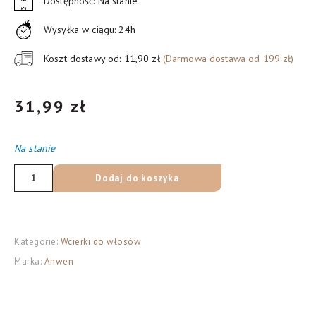
Dostępność: Na stanie
Wysyłka w ciągu: 24h
Koszt dostawy od: 11,90 zł
(Darmowa dostawa od 199 zł)
31,99
zł
Na stanie
ilość
Dodaj do koszyka
Anwen
Grow
Us
Kategorie:
Wcierki do włosów
Tender
Marka:
Anwen
ziołowa
wcierka
rozgrzewająca,