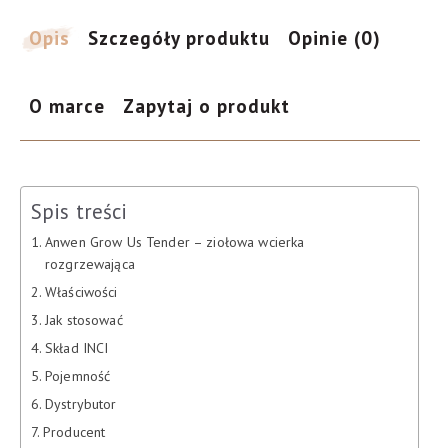
150
ml
Opis
Szczegóły produktu
Opinie (0)
O marce
Zapytaj o produkt
Spis treści
Anwen Grow Us Tender – ziołowa wcierka
rozgrzewająca
Właściwości
Jak stosować
Skład INCI
Pojemność
Dystrybutor
Producent