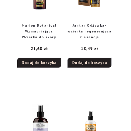
Marion Botanical
Jantar Odżywka-
Wzmacniająca
wcierka regenerująca
Wcierka do skóry
z esencją
głowy Czarna Rzepa
bursztynową do
21,68
zł
18,49
zł
– włosy
włosów
przetłuszczające się
zniszczonych, 100 ml
150ml
Dodaj do koszyka
Dodaj do koszyka