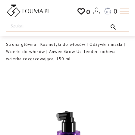
Przejdź
0
0
do
Drogeria
treści
Louma.pl
Strona główna
|
Kosmetyki do włosów
|
Odżywki i maski
|
Wcierki do włosów
| Anwen Grow Us Tender ziołowa
wcierka rozgrzewająca, 150 ml