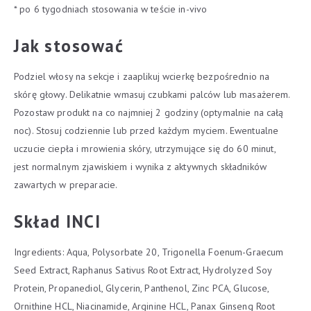
* po 6 tygodniach stosowania w teście in-vivo
Jak stosować
Podziel włosy na sekcje i zaaplikuj wcierkę bezpośrednio na
skórę głowy. Delikatnie wmasuj czubkami palców lub masażerem.
Pozostaw produkt na co najmniej 2 godziny (optymalnie na całą
noc). Stosuj codziennie lub przed każdym myciem. Ewentualne
uczucie ciepła i mrowienia skóry, utrzymujące się do 60 minut,
jest normalnym zjawiskiem i wynika z aktywnych składników
zawartych w preparacie.
Skład INCI
Ingredients: Aqua, Polysorbate 20, Trigonella Foenum-Graecum
Seed Extract, Raphanus Sativus Root Extract, Hydrolyzed Soy
Protein, Propanediol, Glycerin, Panthenol, Zinc PCA, Glucose,
Ornithine HCL, Niacinamide, Arginine HCL, Panax Ginseng Root