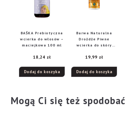
BAŚKA Prebiotyczna
Barwa Naturalna
wcierka do włosów –
Drożdże Piwne
maciejkowa 100 ml
wcierka do skóry
głowy drożdżowa,
18,24
zł
19,99
zł
100 ml
Dodaj do koszyka
Dodaj do koszyka
Mogą Ci się też spodobać