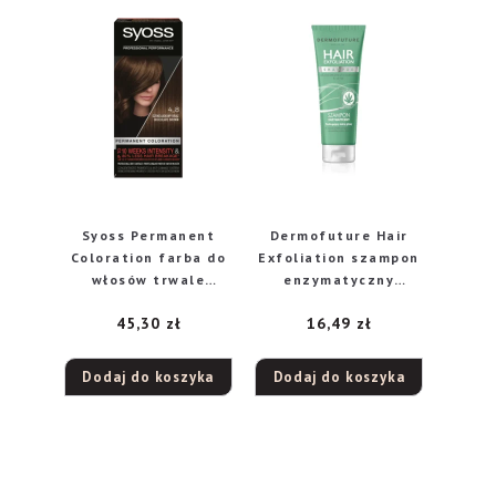
Syoss Permanent
Dermofuture Hair
Coloration farba do
Exfoliation szampon
włosów trwale
enzymatyczny
koloryzująca 4-8
peelingujący skórę
45,30
zł
16,49
zł
Czekoladowy Brąz, 1
głowy, 200 ml
szt.
Dodaj do koszyka
Dodaj do koszyka