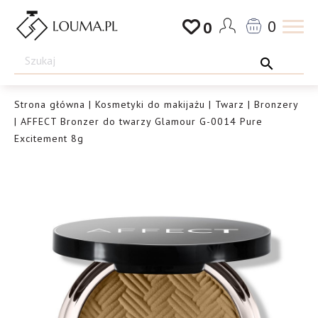
Przejdź
0
0
do
Drogeria
treści
Louma.pl
Strona główna
|
Kosmetyki do makijażu
|
Twarz
|
Bronzery
| AFFECT Bronzer do twarzy Glamour G-0014 Pure
Excitement 8g