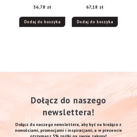
Kwas ALA &
ust w płynie 70
36,78
zł
67,18
zł
Brzoskwinia &
Amazonian, 5 ml
Marchew 30ml
Dodaj do koszyka
Dodaj do koszyka
Dołącz do naszego
newslettera!
Dołącz do naszego newslettera, aby być na bieżąco z
nowościami, promocjami i inspiracjami, a w prezencie
otrzymasz 5% zniżki na swoje zakupy!