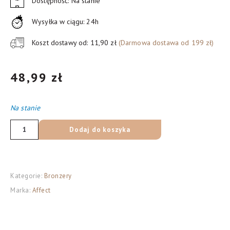
Dostępność: Na stanie
Wysyłka w ciągu: 24h
Koszt dostawy od: 11,90 zł
(Darmowa dostawa od 199 zł)
48,99
zł
Na stanie
ilość
Dodaj do koszyka
AFFECT
Bronzer
do
Kategorie:
Bronzery
twarzy
Marka:
Affect
Glamour
G-
0014