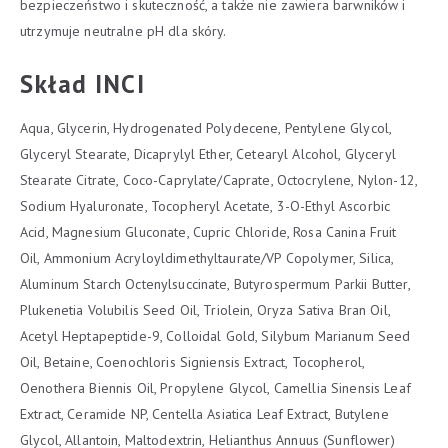
bezpieczeństwo i skuteczność, a także nie zawiera barwników i
utrzymuje neutralne pH dla skóry.
Skład INCI
Aqua, Glycerin, Hydrogenated Polydecene, Pentylene Glycol,
Glyceryl Stearate, Dicaprylyl Ether, Cetearyl Alcohol, Glyceryl
Stearate Citrate, Coco-Caprylate/Caprate, Octocrylene, Nylon-12,
Sodium Hyaluronate, Tocopheryl Acetate, 3-O-Ethyl Ascorbic
Acid, Magnesium Gluconate, Cupric Chloride, Rosa Canina Fruit
Oil, Ammonium Acryloyldimethyltaurate/VP Copolymer, Silica,
Aluminum Starch Octenylsuccinate, Butyrospermum Parkii Butter,
Plukenetia Volubilis Seed Oil, Triolein, Oryza Sativa Bran Oil,
Acetyl Heptapeptide-9, Colloidal Gold, Silybum Marianum Seed
Oil, Betaine, Coenochloris Signiensis Extract, Tocopherol,
Oenothera Biennis Oil, Propylene Glycol, Camellia Sinensis Leaf
Extract, Ceramide NP, Centella Asiatica Leaf Extract, Butylene
Glycol, Allantoin, Maltodextrin, Helianthus Annuus (Sunflower)