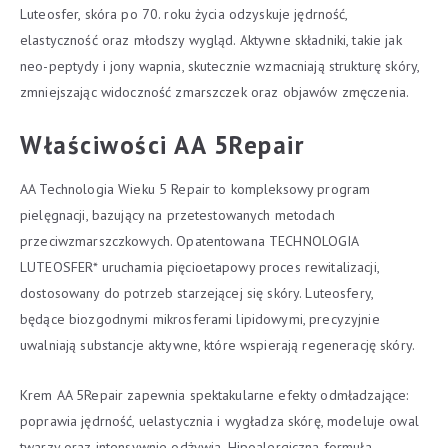
Luteosfer, skóra po 70. roku życia odzyskuje jędrność,
elastyczność oraz młodszy wygląd. Aktywne składniki, takie jak
neo-peptydy i jony wapnia, skutecznie wzmacniają strukturę skóry,
zmniejszając widoczność zmarszczek oraz objawów zmęczenia.
Właściwości AA 5Repair
AA Technologia Wieku 5 Repair to kompleksowy program
pielęgnacji, bazujący na przetestowanych metodach
przeciwzmarszczkowych. Opatentowana TECHNOLOGIA
LUTEOSFER* uruchamia pięcioetapowy proces rewitalizacji,
dostosowany do potrzeb starzejącej się skóry. Luteosfery,
będące biozgodnymi mikrosferami lipidowymi, precyzyjnie
uwalniają substancje aktywne, które wspierają regenerację skóry.
Krem AA 5Repair zapewnia spektakularne efekty odmładzające:
poprawia jędrność, uelastycznia i wygładza skórę, modeluje owal
twarzy oraz intensywnie odżywia. Hipoalergiczna formuła,