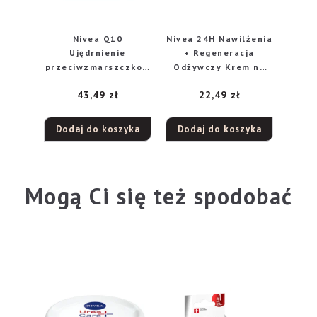
Nivea Q10
Nivea 24H Nawilżenia
Ujędrnienie
+ Regeneracja
przeciwzmarszczkow
Odżywczy Krem na
y krem do twarzy na
noc do cery suchej i
43,49
zł
22,49
zł
noc, 50 ml
wrażliwej 50ml
Dodaj do koszyka
Dodaj do koszyka
Mogą Ci się też spodobać