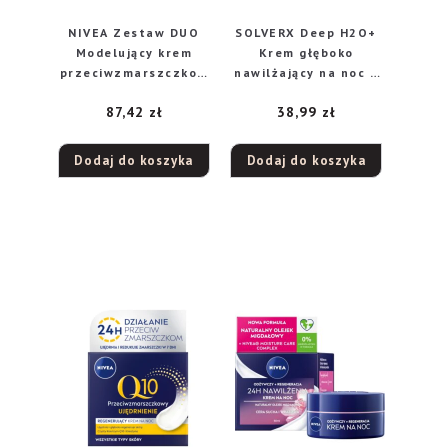
NIVEA Zestaw DUO
SOLVERX Deep H2O+
Modelujący krem
Krem głęboko
przeciwzmarszczkow
nawilżający na noc –
y 65+ (krem na dzień
skóra sucha i
87,42
zł
38,99
zł
50 ml + krem na noc
odwodniona 50 ml
50 ml)
Dodaj do koszyka
Dodaj do koszyka