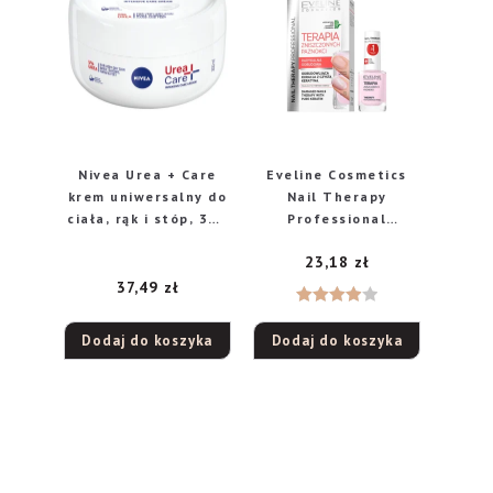
Nivea Urea + Care
Eveline Cosmetics
krem uniwersalny do
Nail Therapy
ciała, rąk i stóp, 300
Professional
ml
odżywka
23,18
zł
odbudowująca –
terapia
37,49
zł
zniszczonych
Oceniono
paznokci, 12 ml
Dodaj do koszyka
Dodaj do koszyka
4.00
na
5