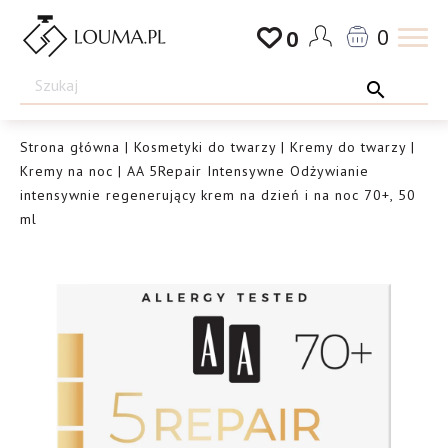
Przejdź
0
0
do
Drogeria
treści
Louma.pl
Strona główna
|
Kosmetyki do twarzy
|
Kremy do twarzy
|
Kremy na noc
| AA 5Repair Intensywne Odżywianie
intensywnie regenerujący krem na dzień i na noc 70+, 50
ml