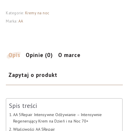
Intensywne
Kategorie:
Kremy na noc
Odżywianie
Marka:
AA
intensywnie
regenerujący
krem
na
dzień
Opis
Opinie (0)
O marce
i
na
Zapytaj o produkt
noc
70+,
50
ml
Spis treści
AA 5Repair Intensywne Odżywianie – Intensywnie
Regenerujący Krem na Dzień i na Noc 70+
Właściwości AA 5Repair