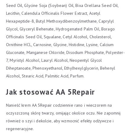
Seed Oil, Glycine Soja (Soybean) Oil, Bixa Orellana Seed Oil,
Lecithin, Calendula Officinalis Flower Extract, Acetyl
Hexapeptide-8, Butyl Methoxydibenzoylmethane, Caprylyl
Glycol, Glyceryl Behenate, Hydrogenated Palm Oil, Borago
Officinalis Seed Oil, Squalane, Cetyl Alcohol, Cholesterol,
Ornithine HCL, Carnosine, Glycine, Histidine, Lysine, Calcium
Gluconate, Manganese Chloride, Disodium Phosphate, Polyester-
7, Myristyl Alcohol, Lauryl Alcohol, Neopentyl Glycol
Diheptanoate, Phenoxyethanol, Ethylhexylglycerin, Behenyl
Alcohol, Stearic Acid, Palmitic Acid, Parfum.
Jak stosować AA 5Repair
Nanieść krem AA 5Repair codziennie rano i wieczorem na
oczyszczoną skórę twarzy, omijając okolice oczu. Nie zapomnij
również o szyi i dekolcie, aby wzmocnić efekty odżywcze i
regeneracyjne.