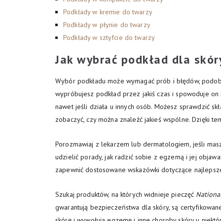
Podkłady w kremie do twarzy
Podkłady w płynie do twarzy
Podkłady w sztyfcie do twarzy
Jak wybrać podkład dla skór
Wybór podkładu może wymagać prób i błędów, podobni
wypróbujesz podkład przez jakiś czas i spowoduje on n
nawet jeśli działa u innych osób. Możesz sprawdzić skł
zobaczyć, czy można znaleźć jakieś wspólne. Dzięki te
Porozmawiaj z lekarzem lub dermatologiem, jeśli mas
udzielić porady, jak radzić sobie z egzemą i jej objaw
zapewnić dostosowane wskazówki dotyczące najlepszej
Szukaj produktów, na których widnieje pieczęć
Nationa
gwarantują bezpieczeństwa dla skóry, są certyfikowan
skórę i wywołują egzemę i inne choroby skóry u niektór