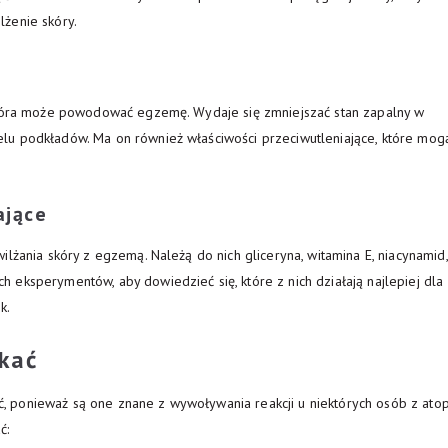
żenie skóry.
 która może powodować egzemę. Wydaje się zmniejszać stan zapalny w
lu podkładów. Ma on również właściwości przeciwutleniające, które mog
ające
lżania skóry z egzemą. Należą do nich gliceryna, witamina E, niacynamid,
eksperymentów, aby dowiedzieć się, które z nich działają najlepiej dla
k.
ikać
kać, ponieważ są one znane z wywoływania reakcji u niektórych osób z atop
ć: