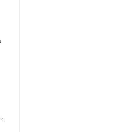
ą
ią.