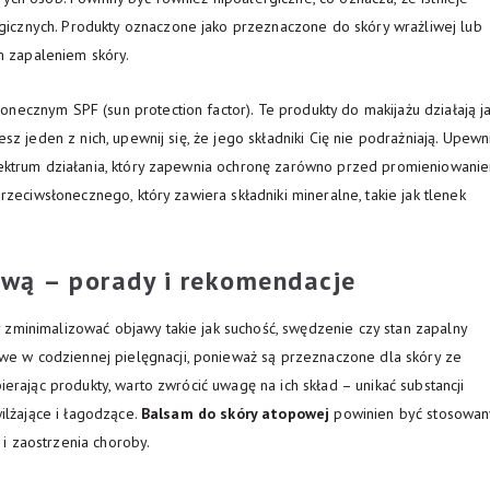
icznych. Produkty oznaczone jako przeznaczone do skóry wrażliwej lub
 zapaleniem skóry.
necznym SPF (sun protection factor). Te produkty do makijażu działają j
sz jeden z nich, upewnij się, że jego składniki Cię nie podrażniają. Upewni
spektrum działania, który zapewnia ochronę zarówno przed promieniowani
przeciwsłonecznego, który zawiera składniki mineralne, takie jak tlenek
ową – porady i rekomendacje
 zminimalizować objawy takie jak suchość, swędzenie czy stan zapalny
we w codziennej pielęgnacji, ponieważ są przeznaczone dla skóry ze
ierając produkty, warto zwrócić uwagę na ich skład – unikać substancji
wilżające i łagodzące.
Balsam do skóry atopowej
powinien być stosowan
i zaostrzenia choroby.