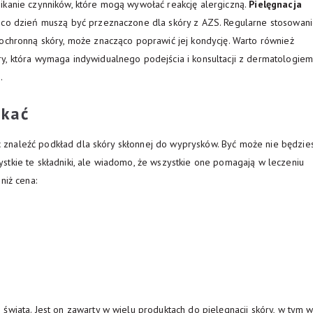
ikanie czynników, które mogą wywołać reakcję alergiczną.
Pielęgnacja
 co dzień muszą być przeznaczone dla skóry z AZS. Regularne stosowan
 ochronną skóry, może znacząco poprawić jej kondycję. Warto również
y, która wymaga indywidualnego podejścia i konsultacji z dermatologiem
.
ukać
jąc znaleźć podkład dla skóry skłonnej do wyprysków. Być może nie będzie
stkie te składniki, ale wiadomo, że wszystkie one pomagają w leczeniu
niż cena:
świata. Jest on zawarty w wielu produktach do pielęgnacji skóry, w tym 