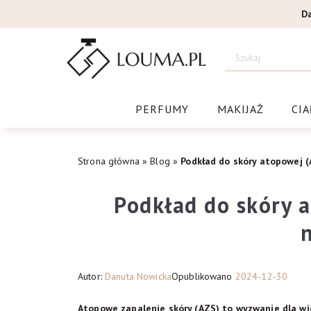
Przejdź
D
do
treści
Drogeri
PERFUMY
MAKIJAŻ
CIA
Strona główna
»
Blog
»
Podkład do skóry atopowej (
Podkład do skóry a
Autor:
Danuta Nowicka
Opublikowano
2024-12-30
Atopowe zapalenie skóry (AZS) to wyzwanie dla wie