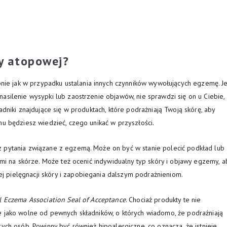
y atopowej?
e jak w przypadku ustalania innych czynników wywołujących egzemę. Je
asilenie wysypki lub zaostrzenie objawów, nie sprawdzi się on u Ciebie,
adniki znajdujące się w produktach, które podrażniają Twoją skórę, aby
mu będziesz wiedzieć, czego unikać w przyszłości.
z pytania związane z egzemą. Może on być w stanie polecić podkład lub
ami na skórze. Może też ocenić indywidualny typ skóry i objawy egzemy, a
 pielęgnacji skóry i zapobiegania dalszym podrażnieniom.
l Eczema Association Seal of Acceptance
. Chociaż produkty te nie
e jako wolne od pewnych składników, o których wiadomo, że podrażniają
ych osób. Powinny być również hipoalergiczne, co oznacza, że istnieje