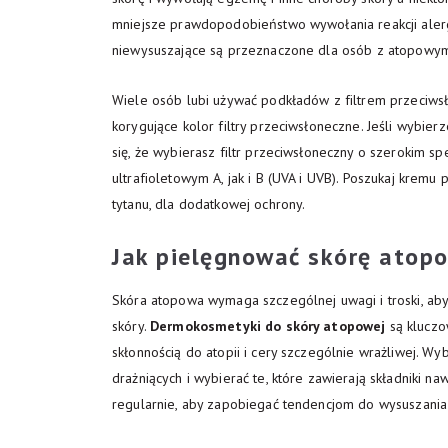
mniejsze prawdopodobieństwo wywołania reakcji alerg
niewysuszające są przeznaczone dla osób z atopowym
Wiele osób lubi używać podkładów z filtrem przeciwsło
korygujące kolor filtry przeciwsłoneczne. Jeśli wybierze
się, że wybierasz filtr przeciwsłoneczny o szerokim 
ultrafioletowym A, jak i B (UVA i UVB). Poszukaj kremu 
tytanu, dla dodatkowej ochrony.
Jak pielęgnować skórę atop
Skóra atopowa wymaga szczególnej uwagi i troski, aby
skóry.
Dermokosmetyki do skóry atopowej
są kluczo
skłonnością do atopii i cery szczególnie wrażliwej. Wyb
drażniących i wybierać te, które zawierają składniki na
regularnie, aby zapobiegać tendencjom do wysuszania 