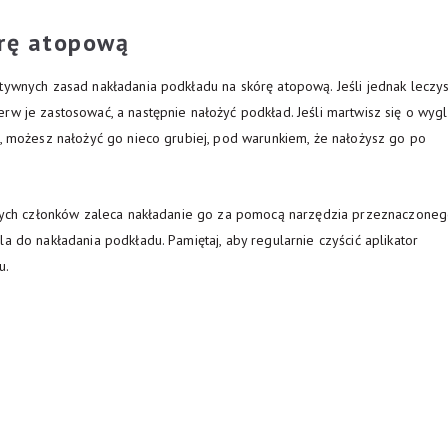
rę atopową
ztywnych zasad nakładania podkładu na skórę atopową. Jeśli jednak leczy
rw je zastosować, a następnie nałożyć podkład. Jeśli martwisz się o wyg
y, możesz nałożyć go nieco grubiej, pod warunkiem, że nałożysz go po
aszych członków zaleca nakładanie go za pomocą narzędzia przeznaczone
a do nakładania podkładu. Pamiętaj, aby regularnie czyścić aplikator
u.