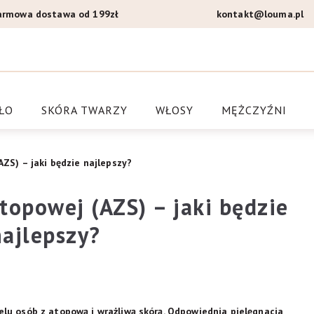
armowa dostawa od 199zł
kontakt@louma.pl
a Louma.pl
ŁO
SKÓRA TWARZY
WŁOSY
MĘŻCZYŹNI
AZS) – jaki będzie najlepszy?
topowej (AZS) – jaki będzie
najlepszy?
lu osób z atopową i wrażliwą skórą. Odpowiednia pielęgnacja