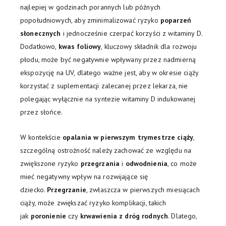
najlepiej w godzinach porannych lub późnych
popołudniowych, aby zminimalizować ryzyko
poparzeń
słonecznych
i jednocześnie czerpać korzyści z witaminy D.
Dodatkowo,
kwas foliowy
, kluczowy składnik dla rozwoju
płodu, może być negatywnie wpływany przez nadmierną
ekspozycję na UV, dlatego ważne jest, aby w okresie ciąży
korzystać z suplementacji zalecanej przez lekarza, nie
polegając wyłącznie na syntezie witaminy D indukowanej
przez słońce.
W kontekście
opalania w pierwszym trymestrze ciąży
,
szczególną ostrożność należy zachować ze względu na
zwiększone ryzyko
przegrzania
i
odwodnienia
, co może
mieć negatywny wpływ na rozwijające się
dziecko.
Przegrzanie
, zwłaszcza w pierwszych miesiącach
ciąży, może zwiększać ryzyko komplikacji, takich
jak
poronienie
czy
krwawienia z dróg rodnych
. Dlatego,