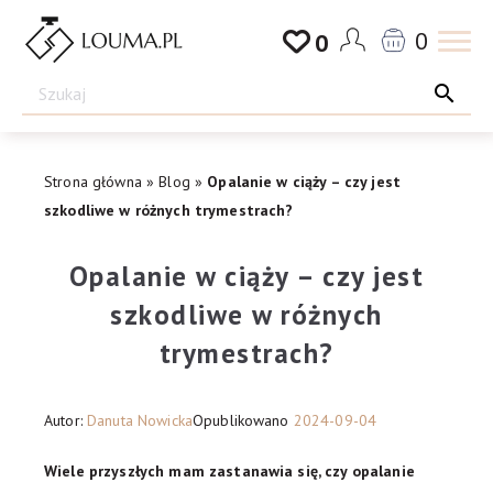
Przejdź
0
0
do
Drogeria
treści
Louma.pl
Strona główna
»
Blog
»
Opalanie w ciąży – czy jest
szkodliwe w różnych trymestrach?
Opalanie w ciąży – czy jest
szkodliwe w różnych
trymestrach?
Autor:
Danuta Nowicka
Opublikowano
2024-09-04
Wiele przyszłych mam zastanawia się, czy opalanie