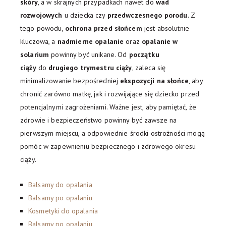
skóry
, a w skrajnych przypadkach nawet do
wad
rozwojowych
u dziecka czy
przedwczesnego porodu
. Z
tego powodu,
ochrona przed słońcem
jest absolutnie
kluczowa, a
nadmierne opalanie
oraz
opalanie w
solarium
powinny być unikane. Od
początku
ciąży
do
drugiego trymestru ciąży
, zaleca się
minimalizowanie bezpośredniej
ekspozycji na słońce
, aby
chronić zarówno matkę, jak i rozwijające się dziecko przed
potencjalnymi zagrożeniami. Ważne jest, aby pamiętać, że
zdrowie i bezpieczeństwo powinny być zawsze na
pierwszym miejscu, a odpowiednie środki ostrożności mogą
pomóc w zapewnieniu bezpiecznego i zdrowego okresu
ciąży.
Balsamy do opalania
Balsamy po opalaniu
Kosmetyki do opalania
Balsamy po opalaniu