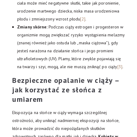
ciała może mieć negatywne skutki, takie jak poronienie,
urodzenie martwego dziecka, niska masa urodzeniowa
płodu i zmniejszony wzrost płodu
[2]
.
Zmiany skórne:
Podczas ciąży estrogen i progesteron w
organizmie mogą zwiększać ryzyko wystąpienia melazmy
(znanej również jako ostuda lub „maska ciążowa”), gdy
jesteś narażona na działanie słońca i jego promieni
ultrafioletowych (UV). Plamy, które zwykle pojawiają się
na twarzy i szyi, mogą, ale nie muszą zniknąć po ciąży
[3]
.
Bezpieczne opalanie w ciąży –
jak korzystać ze słońca z
umiarem
Ekspozycja na słońce w ciąży wymaga szczególnej
ostrożności, aby uniknąć nadmiernej ekspozycji na słońce,
która może prowadzić do niepożądanych skutków
zdrowotnych zarówno dla matki, jak i dziecka.
Kobiety w