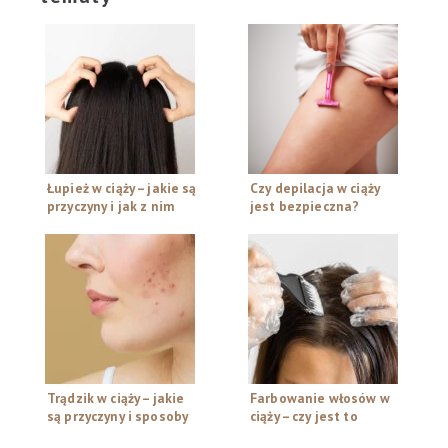
Łupież w ciąży – jakie są
Czy depilacja w ciąży
przyczyny i jak z nim
jest bezpieczna?
walczyć
Poradnik dla kobiet w
ciąży
Trądzik w ciąży – jakie
Farbowanie włosów w
są przyczyny i sposoby
ciąży – czy jest to
na pryszcze
bezpieczne?