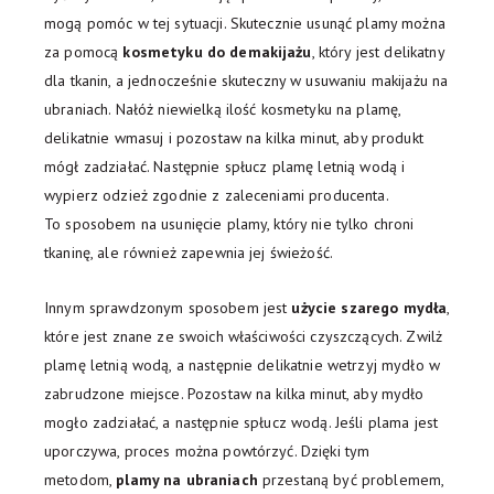
mogą pomóc w tej sytuacji. Skutecznie usunąć plamy można
za pomocą
kosmetyku do demakijażu
, który jest delikatny
dla tkanin, a jednocześnie skuteczny w usuwaniu makijażu na
ubraniach. Nałóż niewielką ilość kosmetyku na plamę,
delikatnie wmasuj i pozostaw na kilka minut, aby produkt
mógł zadziałać. Następnie spłucz plamę letnią wodą i
wypierz odzież zgodnie z zaleceniami producenta.
To sposobem na usunięcie plamy, który nie tylko chroni
tkaninę, ale również zapewnia jej świeżość.
Innym sprawdzonym sposobem jest
użycie szarego mydła
,
które jest znane ze swoich właściwości czyszczących. Zwilż
plamę letnią wodą, a następnie delikatnie wetrzyj mydło w
zabrudzone miejsce. Pozostaw na kilka minut, aby mydło
mogło zadziałać, a następnie spłucz wodą. Jeśli plama jest
uporczywa, proces można powtórzyć. Dzięki tym
metodom,
plamy na ubraniach
przestaną być problemem,