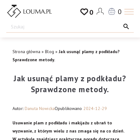
Przejdź
0
0
do
Drogeria
treści
Louma.pl
Strona główna
»
Blog
»
Jak usunąć plamy z podkładu?
Sprawdzone metody.
Jak usunąć plamy z podkładu?
Sprawdzone metody.
Autor:
Danuta Nowicka
Opublikowano
2024-12-29
Usuwanie plam z podkładu i makijażu z ubrań to
wyzwanie, z którym wielu z nas zmaga się na co dzień.
W artykule znajdziesz praktyczne porady dotyczące