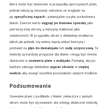
które może być skuteczne w przypadku uporczywych plam,
jednak należy ją stosować ostrożnie ze względu na
jej
specyficzny zapach
i potencjalne ryzyko uszkodzenia
tkanin. Zawsze warto
sięgnąć po domowe sposoby
jako
pierwszą linię obrony, a benzynę traktować jako
ostateczność. W przypadku ubrań o delikatnej strukturze,
takich jak jedwab czy wełna, lepiej unikać benzyny i
postawić na
płyn do demakijażu
lub
sodę oczyszczoną
. Te
metody są bardziej przyjazne dla tkanin i mogą być równie
skuteczne w
usuwaniu plam z makijażu
. Pamiętaj, aby po
każdym zabiegu dokładnie
wyprać ubranie
w
ciepłej
wodzie
, aby usunąć wszelkie pozostałości użytych środków.
Podsumowanie
Usuwanie plam z podkładu z tkanin, zwłaszcza z jasnych
ubrań, może być wyzwaniem, ale istnieją skuteczne metody,