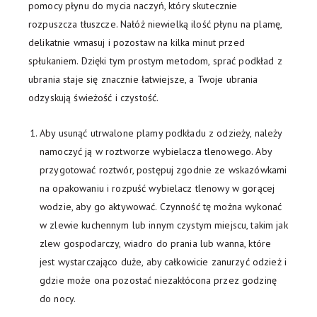
pomocy płynu do mycia naczyń, który skutecznie
rozpuszcza tłuszcze. Nałóż niewielką ilość płynu na plamę,
delikatnie wmasuj i pozostaw na kilka minut przed
spłukaniem. Dzięki tym prostym metodom, sprać podkład z
ubrania staje się znacznie łatwiejsze, a Twoje ubrania
odzyskują świeżość i czystość.
Aby usunąć utrwalone plamy podkładu z odzieży, należy
namoczyć ją w roztworze wybielacza tlenowego. Aby
przygotować roztwór, postępuj zgodnie ze wskazówkami
na opakowaniu i rozpuść wybielacz tlenowy w gorącej
wodzie, aby go aktywować. Czynność tę można wykonać
w zlewie kuchennym lub innym czystym miejscu, takim jak
zlew gospodarczy, wiadro do prania lub wanna, które
jest wystarczająco duże, aby całkowicie zanurzyć odzież i
gdzie może ona pozostać niezakłócona przez godzinę
do nocy.