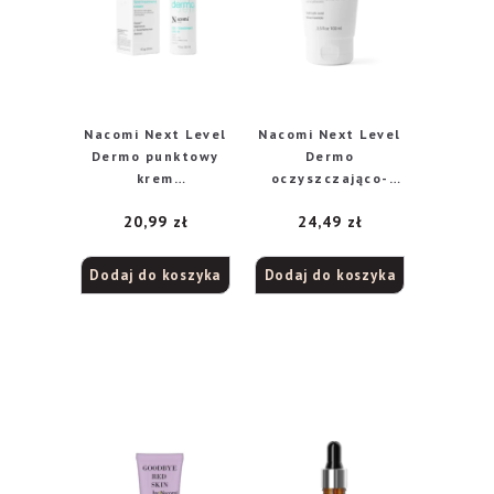
Nacomi Next Level
Nacomi Next Level
Dermo punktowy
Dermo
krem
oczyszczająco-
przeciwdziałający
łagodzący krem do
20,99
zł
24,49
zł
niedoskonałościom,
ciała z kwasem
30 ml
salicylowym i
niacynamidem, 100
Dodaj do koszyka
Dodaj do koszyka
ml