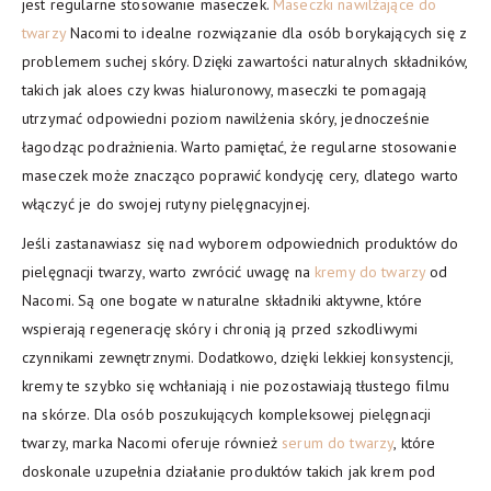
jest regularne stosowanie maseczek.
Maseczki nawilżające do
twarzy
Nacomi to idealne rozwiązanie dla osób borykających się z
problemem suchej skóry. Dzięki zawartości naturalnych składników,
takich jak aloes czy kwas hialuronowy, maseczki te pomagają
utrzymać odpowiedni poziom nawilżenia skóry, jednocześnie
łagodząc podrażnienia. Warto pamiętać, że regularne stosowanie
maseczek może znacząco poprawić kondycję cery, dlatego warto
włączyć je do swojej rutyny pielęgnacyjnej.
Jeśli zastanawiasz się nad wyborem odpowiednich produktów do
pielęgnacji twarzy, warto zwrócić uwagę na
kremy do twarzy
od
Nacomi. Są one bogate w naturalne składniki aktywne, które
wspierają regenerację skóry i chronią ją przed szkodliwymi
czynnikami zewnętrznymi. Dodatkowo, dzięki lekkiej konsystencji,
kremy te szybko się wchłaniają i nie pozostawiają tłustego filmu
na skórze. Dla osób poszukujących kompleksowej pielęgnacji
twarzy, marka Nacomi oferuje również
serum do twarzy
, które
doskonale uzupełnia działanie produktów takich jak krem pod