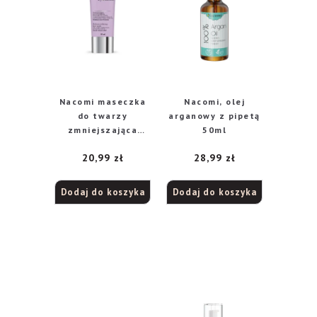
Nacomi maseczka
Nacomi, olej
do twarzy
arganowy z pipetą
zmniejszająca
50ml
zaczerwienienia,
20,99
zł
28,99
zł
85 ml
Dodaj do koszyka
Dodaj do koszyka