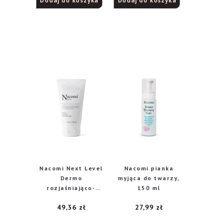
Dodaj do koszyka
Dodaj do koszyka
5.00
na 5
Nacomi Next Level
Nacomi pianka
Dermo
myjąca do twarzy,
rozjaśniająco-
150 ml
odmładzający krem
49,36
zł
27,99
zł
do ciała z
retinolem i