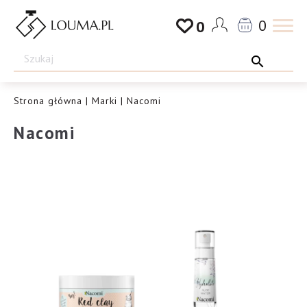
Przejdź
0
0
do
Drogeria
treści
Louma.pl
Strona główna
|
Marki
| Nacomi
Nacomi