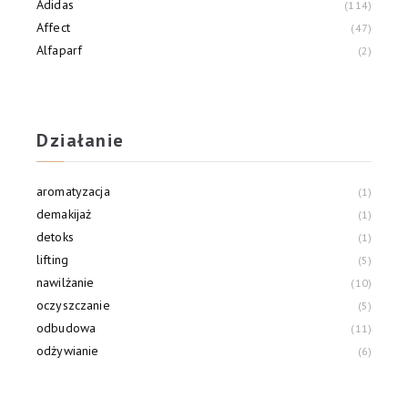
Adidas
114
Affect
47
Alfaparf
2
Alliance Of Beauty
3
Allvernum
21
Działanie
aromatyzacja
1
demakijaż
1
detoks
1
lifting
5
nawilżanie
10
oczyszczanie
5
odbudowa
11
odżywianie
6
przeciw podrażnieniom
1
przeciw trądzikowi
5