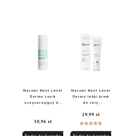
Nacomi Next Level
Nacomi Next Level
Dermo tonik
Dermo lekki krem
oczyszczający do
do cery
skóry tłustej i
trądzikowej, 50 ml
29,99
zł
trądzikowej, 100
ml
30,96
zł
Oceniono