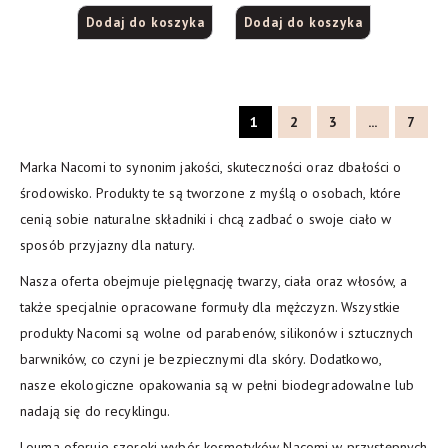
witaminą C, 150 ml
Dodaj do koszyka
Dodaj do koszyka
1
2
3
...
7
Marka Nacomi to synonim jakości, skuteczności oraz dbałości o
środowisko. Produkty te są tworzone z myślą o osobach, które
cenią sobie naturalne składniki i chcą zadbać o swoje ciało w
sposób przyjazny dla natury.
Nasza oferta obejmuje pielęgnację twarzy, ciała oraz włosów, a
także specjalnie opracowane formuły dla mężczyzn. Wszystkie
produkty Nacomi są wolne od parabenów, silikonów i sztucznych
barwników, co czyni je bezpiecznymi dla skóry. Dodatkowo,
nasze ekologiczne opakowania są w pełni biodegradowalne lub
nadają się do recyklingu.
Louma oferuje szeroki wybór kosmetyków Nacomi w przystępnych