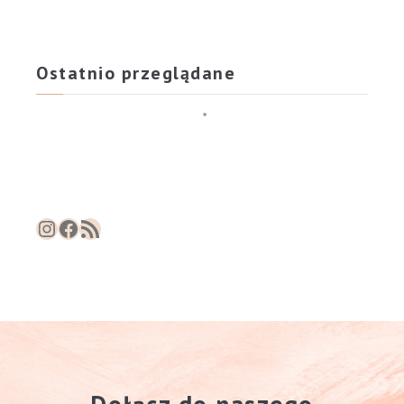
przeciw starzeniu
2
przeciw zmarszczkom
2
Ostatnio przeglądane
Instagram
Facebook
RSS Feed