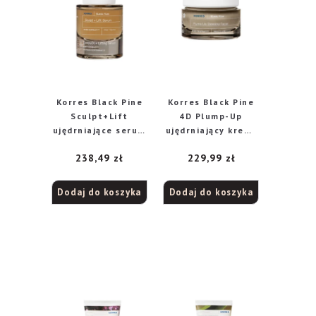
Korres Black Pine
Korres Black Pine
Sculpt+Lift
4D Plump-Up
ujędrniające serum
ujędrniający krem-
do twarzy, 30 ml
maska na noc, 40
238,49
zł
229,99
zł
ml
Dodaj do koszyka
Dodaj do koszyka