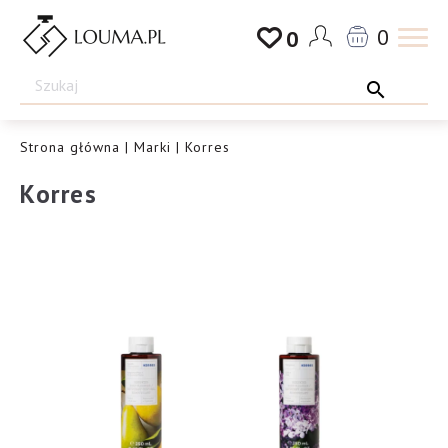
Przejdź
0
0
do
Drogeria
treści
Louma.pl
Strona główna
|
Marki
| Korres
Korres