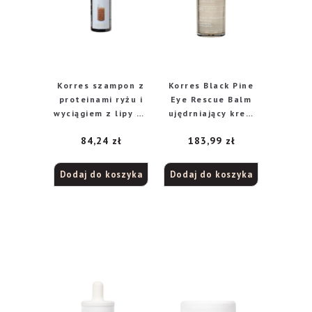
Korres szampon z
Korres Black Pine
proteinami ryżu i
Eye Rescue Balm
wyciągiem z lipy do
ujędrniający krem
włosów cienkich,
pod oczy, 15 ml
84,24
zł
183,99
zł
250 ml
Dodaj do koszyka
Dodaj do koszyka