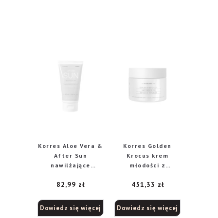
Korres Aloe Vera &
Korres Golden
After Sun
Krocus krem
nawilżające
młodości z
mleczko po
szafranem, 50 ml
82,99
zł
451,33
zł
opalaniu, 150 ml
Dowiedz się więcej
Dowiedz się więcej