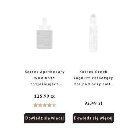
Korres Apothecary
Korres Greek
Wild Rose
Yoghurt chłodzący
rozjaśniające
żel pod oczy roll-
serum do twarzy z
on z kofeiną, 15 ml
125,99
zł
olejkiem z dzikiej
róży, 30 ml
92,49
zł
Oceniono
Dowiedz się więcej
Dowiedz się więcej
4.00
na
5