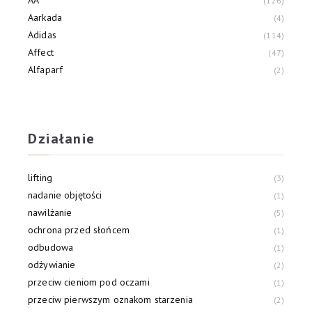
126
Aarkada
4
Adidas
114
Affect
47
Alfaparf
2
Alliance Of Beauty
3
Allvernum
21
Działanie
lifting
3
nadanie objętości
1
nawilżanie
5
ochrona przed słońcem
1
odbudowa
1
odżywianie
2
przeciw cieniom pod oczami
1
przeciw pierwszym oznakom starzenia
2