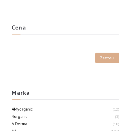
Cena
Marka
4Myorganic
12
4organic
3
A-Derma
10
AA