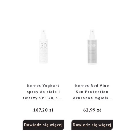
Korres Yoghurt
Korres Red Vine
spray do ciała i
Sun Protection
twarzy SPF 30, 150
ochronna mgiełka
ml
do włosów, 150 ml
187,20
zł
62,99
zł
Dowiedz się więcej
Dowiedz się więcej