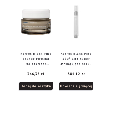
Korres Black Pine
Korres Black Pine
Bounce Firming
360° Lift super
Moisturizer
liftingujące serum
ujędrniający krem
pod oczy, 15 ml
346,35
zł
381,12
zł
na dzień dla skóry
suchej i bardzo
suchej, 40 ml
Dodaj do koszyka
Dowiedz się więcej