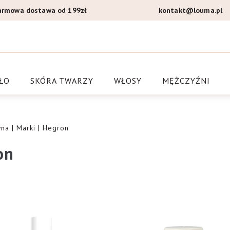
armowa dostawa od 199zł
kontakt@louma.pl
a Louma.pl
ŁO
SKÓRA TWARZY
WŁOSY
MĘŻCZYŹNI
wna
|
Marki
| Hegron
on