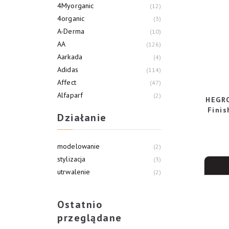
4Myorganic
12
4organic
3
A-Derma
10
AA
126
Aarkada
4
Adidas
114
Affect
47
Alfaparf
2
HEGRO
Alliance Of Beauty
3
Fini
Działanie
Allvernum
21
modelowanie
2
stylizacja
3
utrwalenie
2
Ostatnio
przeglądane