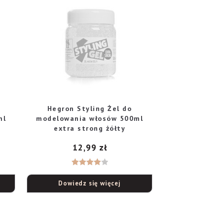
Hegron Styling Żel do
ml
modelowania włosów 500ml
extra strong żółty
12,99
zł
Oceniono
Dowiedz się więcej
4.00
na
5