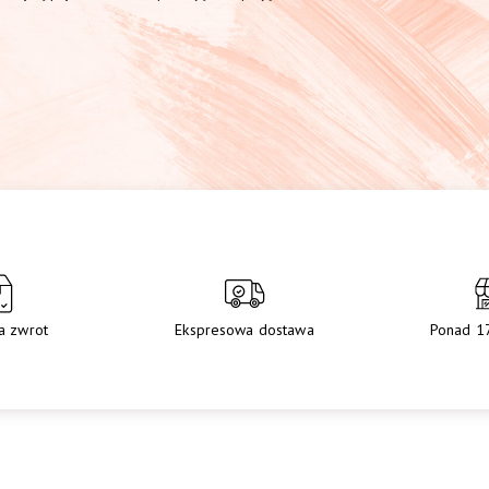
a zwrot
Ekspresowa dostawa
Ponad 1