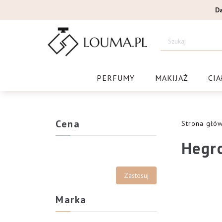
Przejdź
D
do
treści
Drogeri
PERFUMY
MAKIJAŻ
CIA
Cena
Strona głó
Hegr
Marka