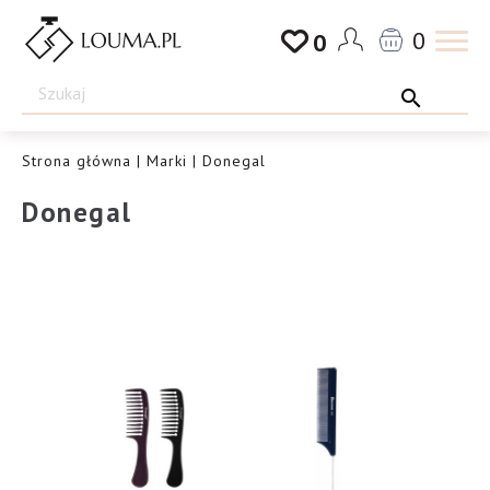
Przejdź
0
0
do
Drogeria
treści
Louma.pl
Strona główna
|
Marki
| Donegal
Donegal