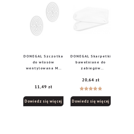
DONEGAL Szczotka
DONEGAL Skarpetki
do włosów
bawełniane do
wentylowana My
zabiegów
Moxie mała (1286)
kosmetycznych
20,64
zł
– mix kolorów
(6104)
11,49
zł
Oceniono
Dowiedz się więcej
Dowiedz się więcej
5.00
na 5