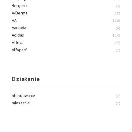
4organic
3
A-Derma
10
AA
126
Aarkada
4
Adidas
114
Affect
47
Alfaparf
2
Alliance Of Beauty
3
Allvernum
21
Działanie
blendowanie
2
mieszanie
2