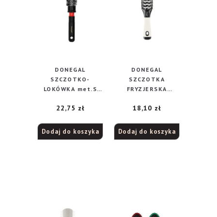
DONEGAL
DONEGAL
SZCZOTKO-
SZCZOTKA
LOKÓWKA met.S
FRYZJERSKA
24/38 (9046)
DWUSTRONNA
22,75
zł
18,10
zł
(9048)
Dodaj do koszyka
Dodaj do koszyka