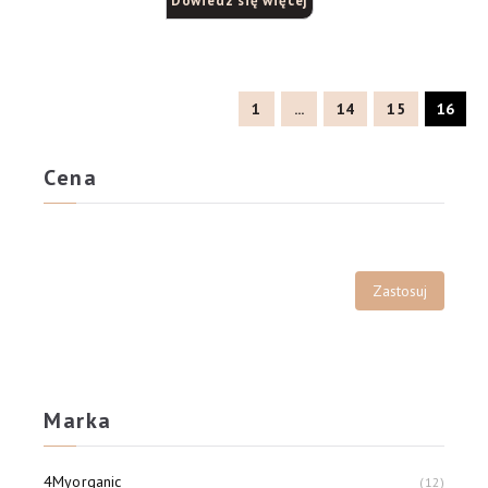
Dowiedz się więcej
1
...
14
15
16
Cena
Marka
4Myorganic
12