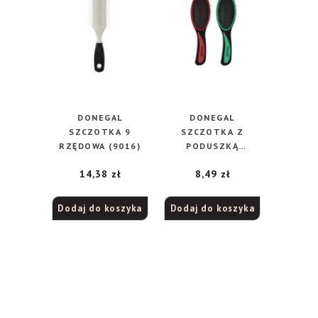
DONEGAL
DONEGAL
SZCZOTKA 9
SZCZOTKA Z
RZĘDOWA (9016)
PODUSZKĄ
czarna/kolor
14,38
zł
8,49
zł
(9004)
Dodaj do koszyka
Dodaj do koszyka