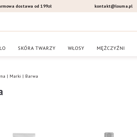
armowa dostawa od 199zł
kontakt@louma.pl
a Louma.pl
ŁO
SKÓRA TWARZY
WŁOSY
MĘŻCZYŹNI
wna
|
Marki
| Barwa
a