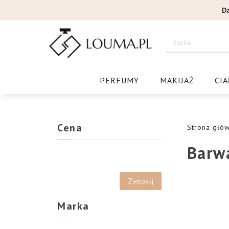
Przejdź
D
do
treści
Drogeri
PERFUMY
MAKIJAŻ
CIA
Cena
Strona głó
Barw
Marka