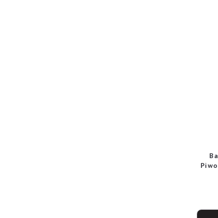
Ba
Piwo