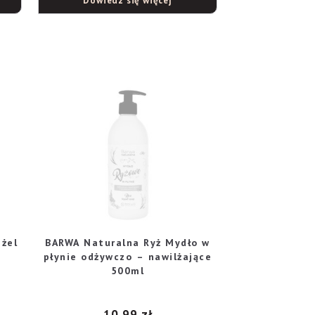
Dowiedz się więcej
 żel
BARWA Naturalna Ryż Mydło w
płynie odżywczo – nawilżające
500ml
10,99
zł