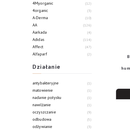
4Myorganic
12
4organic
3
A-Derma
10
AA
126
Aarkada
4
Adidas
114
Affect
47
Alfaparf
2
B
Alliance Of Beauty
3
Działanie
hum
Allvernum
21
każ
antybakteryjne
1
matowienie
1
nadanie połysku
1
nawilżanie
1
oczyszczanie
9
odbudowa
5
odżywianie
3