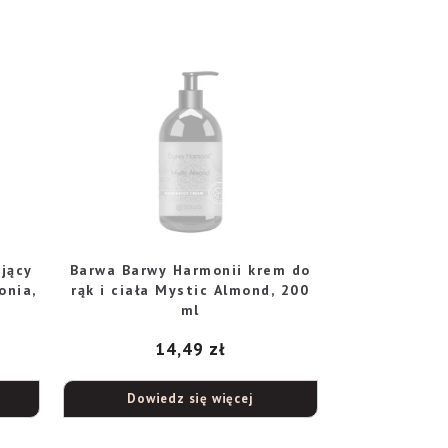
jący
Barwa Barwy Harmonii krem do
onia,
rąk i ciała Mystic Almond, 200
ml
14,49
zł
Dowiedz się więcej