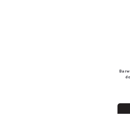
Barw
d