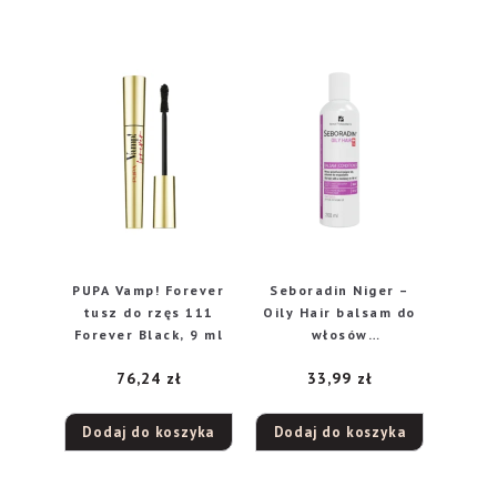
PUPA Vamp! Forever
Seboradin Niger –
tusz do rzęs 111
Oily Hair balsam do
Forever Black, 9 ml
włosów
przetłuszczających
76,24
zł
33,99
zł
się, 200 ml
Dodaj do koszyka
Dodaj do koszyka