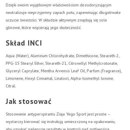
Dzięki swoim wyjątkowym właściwościom dezodoryzującym
neutralizuje nieprzyjemny zapach potu, zapewniając długotrwałe
uczucie świeżości. W składzie aktywnym znajdują się sole
glinowe, które wspierają jego skuteczność.
Skład INCI
Aqua (Water), Aluminum Chlorohydrate, Dimethicone, Steareth-2,
PPG-15 Stearyl Ether, Steareth-21, Citronellyl Methylcrotonate,
Glyceryl Caprylate, Mentha Arvensis Leaf Oil, Parfum (Fragrance),
Limonene, Hexyl Cinnamal, Linalool, Alpha-Isomethyl Ionone,
Citral.
Jak stosować
Stosowanie antyperspirantu Ziaja Yego Sport jest proste –
wystarczy kierować się instrukcją umieszczoną na opakowaniu,
aby uzyskać najlepsze rezultaty w kontroli nad potliwością.