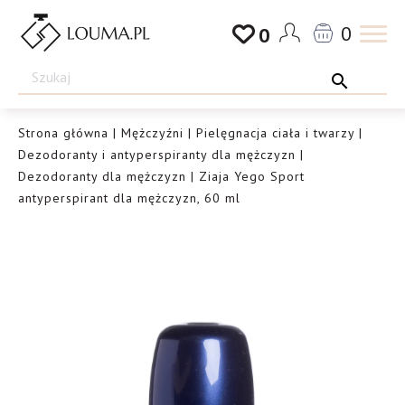
Przejdź
0
0
do
Drogeria
treści
Louma.pl
Strona główna
|
Mężczyźni
|
Pielęgnacja ciała i twarzy
|
Dezodoranty i antyperspiranty dla mężczyzn
|
Dezodoranty dla mężczyzn
| Ziaja Yego Sport
antyperspirant dla mężczyzn, 60 ml