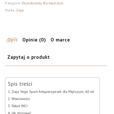
Kategorie:
Dezodoranty dla mężczyzn
antyperspirant
Marka:
Ziaja
dla
mężczyzn,
60
ml
Opis
Opinie (0)
O marce
Zapytaj o produkt
Spis treści
Ziaja Yego Sport Antyperspirant dla Mężczyzn, 60 ml
Właściwości
Skład INCI
Jak stosować