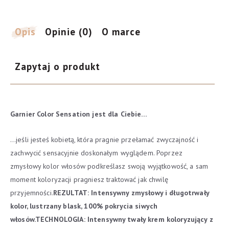
Opal
Blond-
Delikatnie
Opis
Opinie (0)
O marce
opalizujący
blond
Zapytaj o produkt
Garnier Color Sensation jest dla Ciebie…
…jeśli jesteś kobietą, która pragnie przełamać zwyczajność i
zachwycić sensacyjnie doskonałym wyglądem. Poprzez
zmysłowy kolor włosów podkreślasz swoją wyjątkowość, a sam
moment koloryzacji pragniesz traktować jak chwilę
przyjemności.
REZULTAT:
Intensywny zmysłowy i długotrwały
kolor, lustrzany blask, 100% pokrycia siwych
włosów.
TECHNOLOGIA:
Intensywny twały krem koloryzujący z