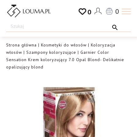
Przejdź
0
0
do
Drogeria
treści
Louma.pl
Strona główna
|
Kosmetyki do włosów
|
Koloryzacja
włosów
|
Szampony koloryzujące
| Garnier Color
Sensation Krem koloryzujący 7.0 Opal Blond- Delikatnie
opalizujący blond