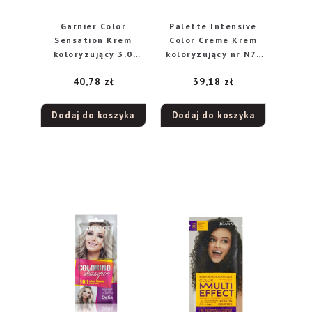
Garnier Color
Palette Intensive
Sensation Krem
Color Creme Krem
koloryzujący 3.0
koloryzujący nr N7-
Prestig Brown-
jasny blond
40,78
zł
39,18
zł
Prestiżowy ciemny
brąz
Dodaj do koszyka
Dodaj do koszyka