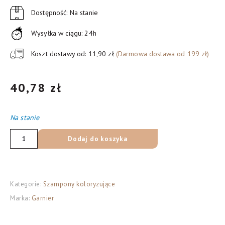
Dostępność: Na stanie
Wysyłka w ciągu: 24h
Koszt dostawy od: 11,90 zł
(Darmowa dostawa od 199 zł)
40,78
zł
Na stanie
ilość
Dodaj do koszyka
Garnier
Color
Sensation
Kategorie:
Szampony koloryzujące
Krem
Marka:
Garnier
koloryzujący
7.0