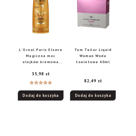
L`Oreal Paris Elseve
Tom Tailor Liquid
Magiczna moc
Woman Woda
olejków kremowa
toaletowa 40ml
odżywka do włosów,
35,98
zł
200 ml
82,49
zł
Oceniono
Dodaj do koszyka
Dodaj do koszyka
5.00
na 5