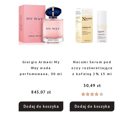
Giorgio Armani My
Nacomi Serum pod
Way woda
oczy rozświetlające
perfumowana, 90 ml
z kofeiną 2% 15 ml
30,49
zł
843,07
zł
Oceniono
Dodaj do koszyka
Dodaj do koszyka
4.00
na
5