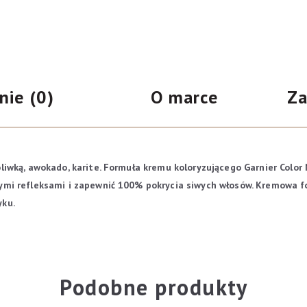
nie (0)
O marce
Za
liwką, awokado, karite
.
Formuła kremu koloryzującego Garnier Color 
ącymi refleksami i zapewnić 100% pokrycia siwych włosów. Kremowa f
yku.
Podobne produkty