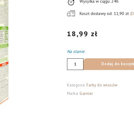
Wysyłka w ciągu: 24h
Koszt dostawy od: 11,90 zł
(
18,99
zł
Na stanie
ilość
Dodaj do koszy
Garnier
Color
Naturals
Kategorie:
Farby do włosów
Krem
Marka:
Garnier
koloryzujący
nr
4.12
Lodowy
Brąz