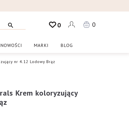
0
0
NOWOŚCI
MARKI
BLOG
yzujący nr 4.12 Lodowy Brąz
rals Krem koloryzujący
ąz