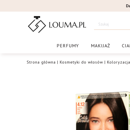
Przejdź
D
do
treści
Drogeri
PERFUMY
MAKIJAŻ
CIA
Strona główna
|
Kosmetyki do włosów
|
Koloryzacj