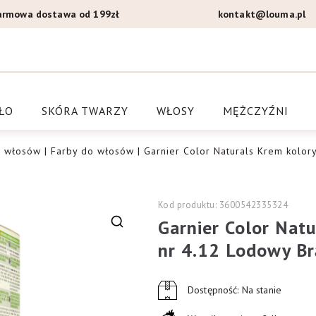
armowa dostawa od 199zł
kontakt@louma.pl
a Louma.pl
ŁO
SKÓRA TWARZY
WŁOSY
MĘŻCZYŹNI
a włosów
|
Farby do włosów
| Garnier Color Naturals Krem kolor
Kod produktu: 3600542335324
Garnier Color Natu
🔍
nr 4.12 Lodowy Br
Dostępność: Na stanie