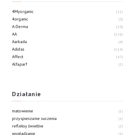
4Myorganic
12
4organic
3
A-Derma
10
AA
126
Aarkada
4
Adidas
114
Affect
47
Alfaparf
2
Alliance Of Beauty
3
Allvernum
21
Działanie
matowienie
1
przyspieszanie suszenia
1
refleksy świetlne
2
wygładzanie
1