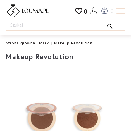
Przejdź
0
0
do
Drogeria
treści
Louma.pl
Strona główna
|
Marki
| Makeup Revolution
Makeup Revolution