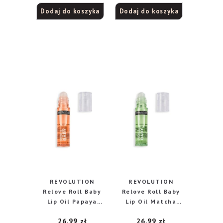
Dodaj do koszyka
Dodaj do koszyka
REVOLUTION
REVOLUTION
Relove Roll Baby
Relove Roll Baby
Lip Oil Papaya
Lip Oil Matcha
Barwiący olejek do
Barwiący olejek do
26,99
zł
26,99
zł
ust 5 ml
ust 5 ml