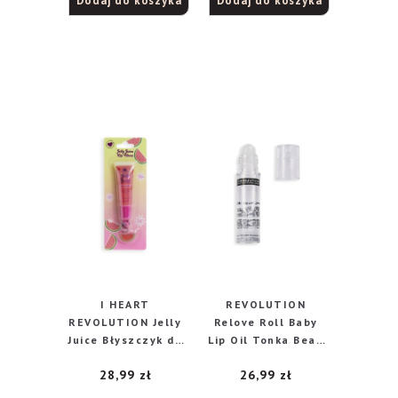
Dodaj do koszyka
Dodaj do koszyka
I HEART
REVOLUTION
REVOLUTION Jelly
Relove Roll Baby
Juice Błyszczyk do
Lip Oil Tonka Bean
ust – Watermelon
Barwiący olejek do
28,99
zł
26,99
zł
10 ml
ust 5 ml