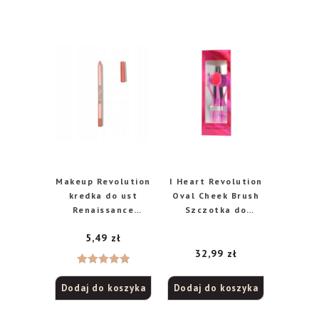
Makeup Revolution
I Heart Revolution
kredka do ust
Oval Cheek Brush
Renaissance
Szczotka do
Lipstick Greatest
makijażu policzków
5,49
zł
32,99
zł
Oceniono
Dodaj do koszyka
Dodaj do koszyka
5.00
na 5