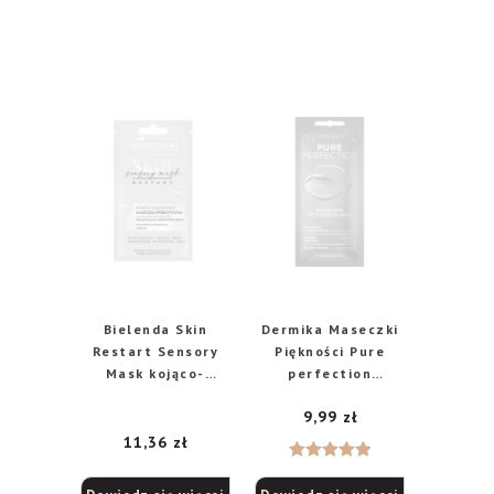
Bielenda Skin
Dermika Maseczki
Restart Sensory
Piękności Pure
Mask kojąco-
perfection
chłodząca
Maseczka
9,99
zł
maseczka
oczyszczająca, 10
prebiotyczna, 8 g
ml
11,36
zł
Oceniono