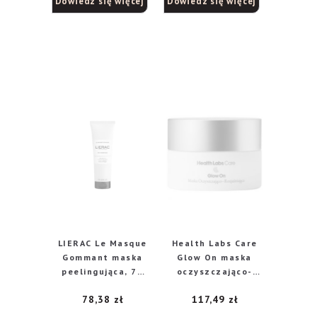
Dowiedz się więcej
Dowiedz się więcej
5.00
na 5
LIERAC Le Masque
Health Labs Care
Gommant maska
Glow On maska
peelingująca, 75
oczyszczająco-
ml
rozjaśniająca, 50
78,38
zł
117,49
zł
ml