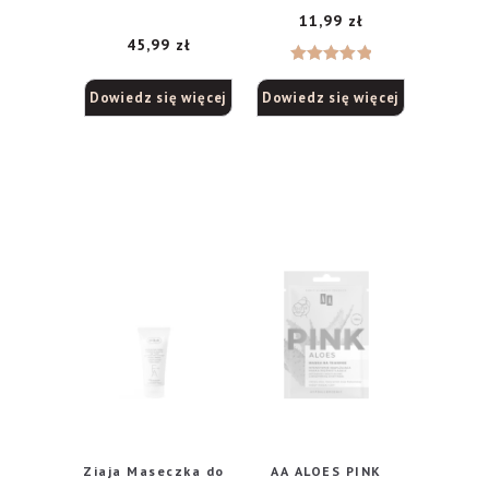
11,99
zł
z 1% kwasem
hialuronowym 15g
45,99
zł
Oceniono
Dowiedz się więcej
Dowiedz się więcej
5.00
na 5
Ziaja Maseczka do
AA ALOES PINK