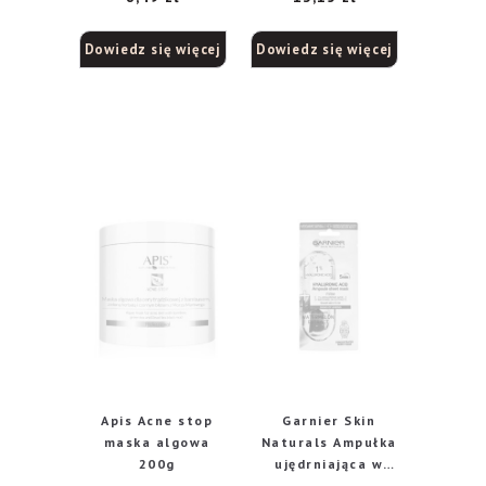
Witaminą C
Dowiedz się więcej
Dowiedz się więcej
Apis Acne stop
Garnier Skin
maska algowa
Naturals Ampułka
200g
ujędrniająca w
masce na tkaninie