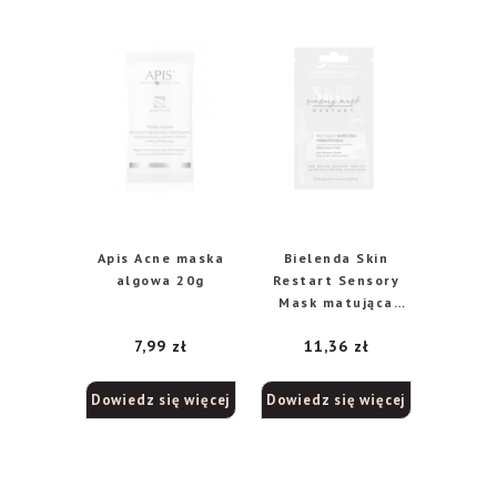
Apis Acne maska
Bielenda Skin
algowa 20g
Restart Sensory
Mask matująca
maseczka
7,99
zł
11,36
zł
prebiotyczna, 8 g
Dowiedz się więcej
Dowiedz się więcej