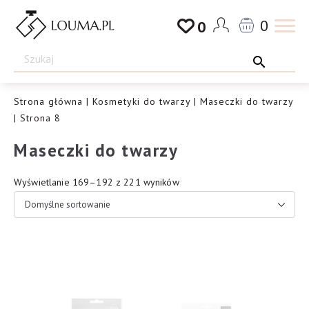
Przejdź
0
0
do
Drogeria
treści
Louma.pl
Strona główna
|
Kosmetyki do twarzy
|
Maseczki do twarzy
| Strona 8
Maseczki do twarzy
Wyświetlanie 169–192 z 221 wyników