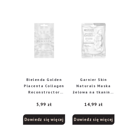
Bielenda Golden
Garnier Skin
Placenta Collagen
Naturals Maska
Reconstructor
żelowa na tkaninie
odżywczo-
Hyaluronic Cryo
5,99
zł
14,99
zł
wzmacniająca
Jelly 27g
maseczka
przeciwzmarszczk
Dowiedz się więcej
Dowiedz się więcej
owa, 8 g