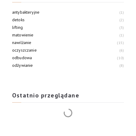
antybakteryjne
1
detoks
2
lifting
3
matowienie
1
nawilżanie
15
oczyszczanie
6
odbudowa
10
odżywianie
8
pielęgnacja spa
3
przeciw pierwszym oznakom starzenia
2
Ostatnio przeglądane