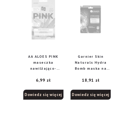
AA ALOES PINK
Garnier Skin
maseczka
Naturals Hydra
nawilżająco-
Bomb maska na
rozświetlająca
tkaninie na noc, 28
6,99
zł
18,91
zł
maska-kuracja 2w1
g
dzień i noc, 30 ml
Dowiedz się więcej
Dowiedz się więcej