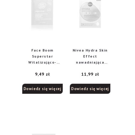
Face Boom
Nivea Hydra Skin
Superstar
Effect
Witalizująco-
nawadniająca
Rozświetlająca
maska w płachcie z
9,49
zł
11,99
zł
Maseczka w płacie
kwasem
1szt
hialuronowym, 1
sztuka
Dowiedz się więcej
Dowiedz się więcej