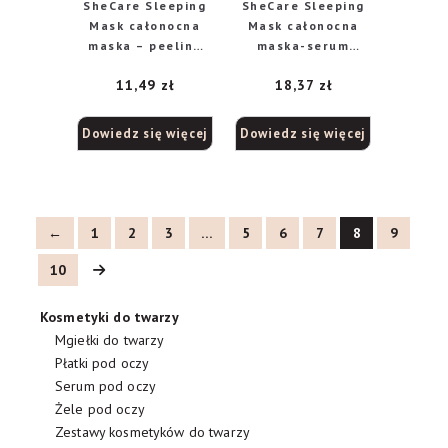
SheCare Sleeping
SheCare Sleeping
Mask całonocna
Mask całonocna
maska – peeling
maska-serum
złuszczająco-
rewitalizująco-
11,49
zł
18,37
zł
wygładzająca, 10
ujędrniająca, 10 ml
ml
Dowiedz się więcej
Dowiedz się więcej
←
1
2
3
…
5
6
7
8
9
10
Kosmetyki do twarzy
Mgiełki do twarzy
Płatki pod oczy
Serum pod oczy
Żele pod oczy
Zestawy kosmetyków do twarzy