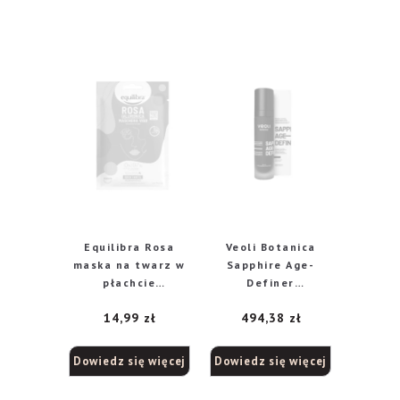
Equilibra Rosa
Veoli Botanica
maska na twarz w
Sapphire Age-
płachcie
Definer
nawilżająca, 1 szt.
liftingująco-
14,99
zł
494,38
zł
remodelująca
maska, 50 ml
Dowiedz się więcej
Dowiedz się więcej