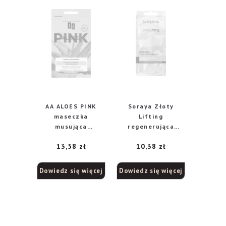
AA ALOES PINK
Soraya Złoty
maseczka
Lifting
musująca
regenerująca
oczyszczająco-
maseczka
13,58
zł
10,38
zł
nawilżająca, 18 ml
przeciwzmarszczk
owa, 8 ml
Dowiedz się więcej
Dowiedz się więcej