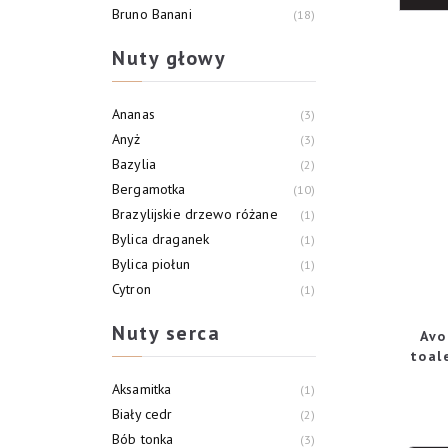
Bruno Banani
18
Bugatti Signature
1
Nuty głowy
Burberry
2
Ananas
3
Anyż
3
Bazylia
2
Bergamotka
10
Brazylijskie drzewo różane
1
Bylica draganek
1
Bylica piołun
1
Cytron
1
Cytryna
7
Nuty serca
Avo
Czarny narcyz
1
toal
Aksamitka
1
Biały cedr
2
Bób tonka
3