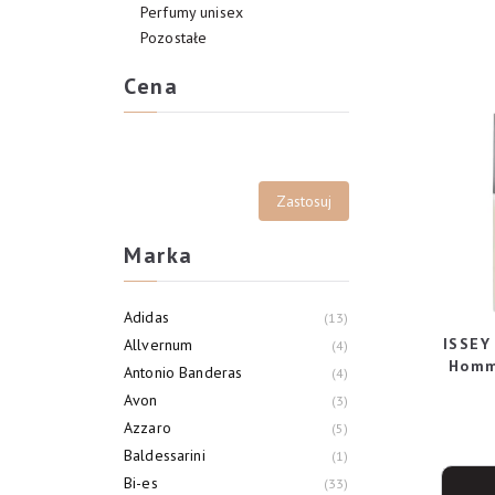
Perfumy unisex
Pozostałe
Cena
Marka
Adidas
13
ISSEY
Allvernum
4
Homm
Antonio Banderas
4
Avon
3
Azzaro
5
Baldessarini
1
Bi-es
33