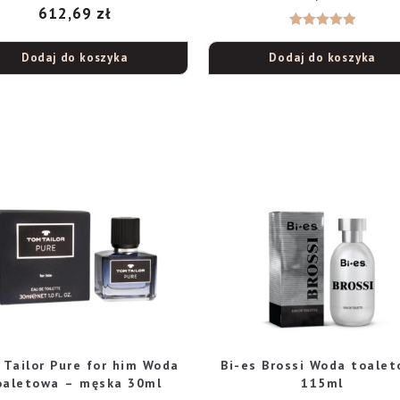
612,69
zł
Oceniono
Dodaj do koszyka
Dodaj do koszyka
5.00
na 5
Tailor Pure for him Woda
Bi-es Brossi Woda toale
oaletowa – męska 30ml
115ml