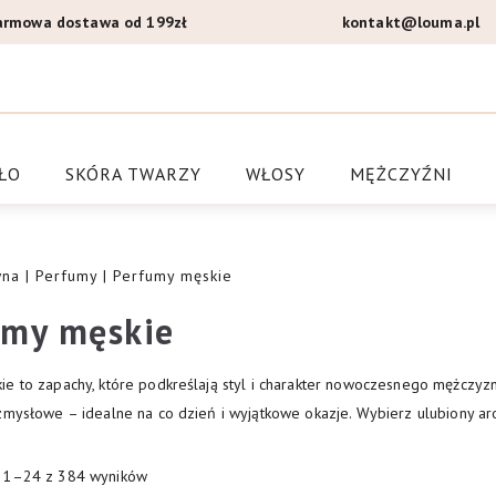
armowa dostawa od 199zł
kontakt@louma.pl
a Louma.pl
ŁO
SKÓRA TWARZY
WŁOSY
MĘŻCZYŹNI
wna
|
Perfumy
| Perfumy męskie
umy męskie
ie to zapachy, które podkreślają styl i charakter nowoczesnego mężczyzn
zmysłowe – idealne na co dzień i wyjątkowe okazje. Wybierz ulubiony aro
e 1–24 z 384 wyników