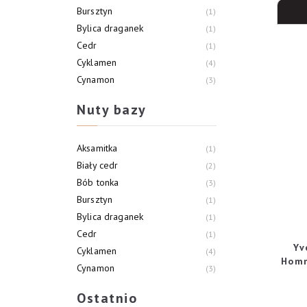
Bursztyn
1
Bylica draganek
1
Cedr
1
Cyklamen
4
Cynamon
3
Drzewo gwajakowe
1
Nuty bazy
Drzewo sandałowe
1
Aksamitka
1
Biały cedr
2
Bób tonka
3
Bursztyn
1
Bylica draganek
1
Cedr
1
Yv
Cyklamen
4
Homm
Cynamon
3
Drzewo gwajakowe
1
Ostatnio
Drzewo sandałowe
1