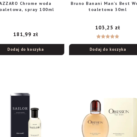
AZZARO Chrome woda
Bruno Banani Man’s Best W
oaletowa, spray 100ml
toaletowa 30ml
103,25
zł
181,99
zł
Oceniono
Dodaj do koszyka
Dodaj do koszyka
5.00
na 5