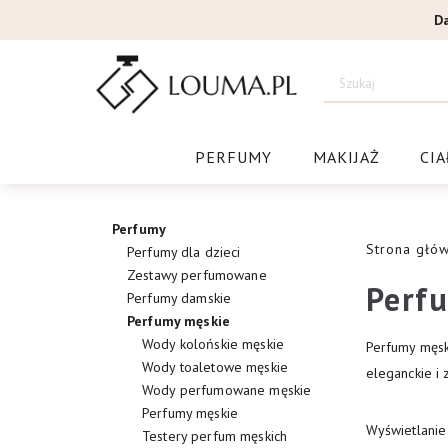
Przejdź
D
do
treści
Drogeri
PERFUMY
MAKIJAŻ
CIA
Perfumy
Strona głó
Perfumy dla dzieci
Zestawy perfumowane
Perf
Perfumy damskie
Perfumy męskie
Wody kolońskie męskie
Perfumy męsk
Wody toaletowe męskie
eleganckie i 
Wody perfumowane męskie
Perfumy męskie
Wyświetlani
Testery perfum męskich